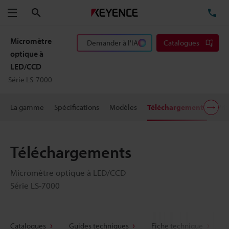
Rechercher
TÉ
Menu
Micromètre
Demander à l'IA
Catalogues
optique à
LED/CCD
Série LS-7000
La gamme
Spécifications
Modèles
Téléchargements
Pri
Téléchargements
Micromètre optique à LED/CCD
Série LS-7000
Catalogues
Guides techniques
Fiche technique