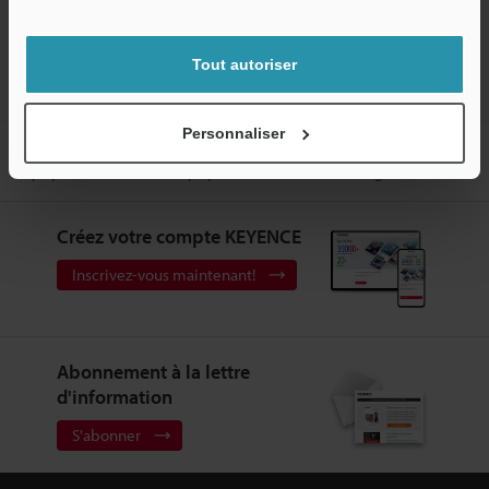
Service / SAV
Tout autoriser
Personnaliser
Accueil
Produits
Instruments de Mesure
Micromètres
Optiques
Micromètre optique à LED/CCD
Téléchargements
Créez votre compte KEYENCE
Inscrivez-vous maintenant!
Abonnement à la lettre
d'information
S'abonner