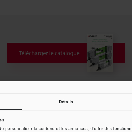
Télécharger le catalogue
niques
Fiche technique (PDF)
CAO / CAE
Détails
Posez vos questions
Démo / Test
Prêt gratuit
Produits:
Micromètres Optiques
es.
 personnaliser le contenu et les annonces, d'offrir des fonctionn