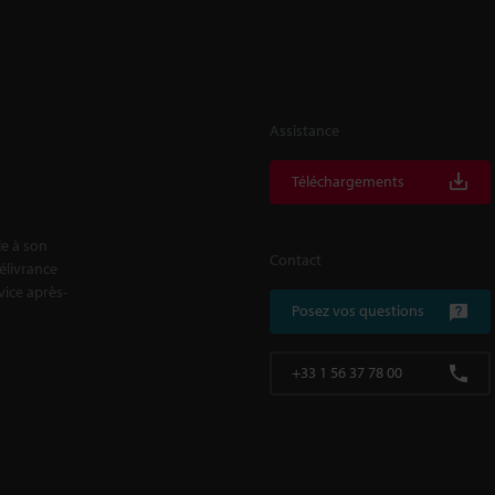
Assistance
Téléchargements
le à son
Contact
délivrance
rvice après-
Posez vos questions
+33 1 56 37 78 00