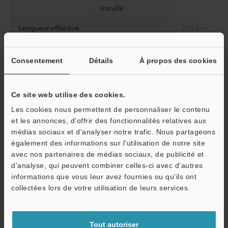
installé
Longueur effective
276 mm
Angle d’observation
35°
Consentement
Détails
À propos des cookies
*2
Grossissement maximum d’observation
135x
*3
Plage minimum d’observation
2,2 mm
Ce site web utilise des cookies.
Distance d’observation
5 mm ou plus
Les cookies nous permettent de personnaliser le contenu
et les annonces, d'offrir des fonctionnalités relatives aux
Résistance à
Température
De 0 à +40 °C
médias sociaux et d'analyser notre trafic. Nous partageons
l'environnement
ambiante
O
également des informations sur l'utilisation de notre site
avec nos partenaires de médias sociaux, de publicité et
Service / SAV
d'analyse, qui peuvent combiner celles-ci avec d'autres
*1
La valeur entre parenthèses est celle du diamètre lorsque le
informations que vous leur avez fournies ou qu'ils ont
tube de protection est installé.
collectées lors de votre utilisation de leurs services.
*2
Le grossissement au centre d'un moniteur de 15 pouces.
*3
Angle de vue horizontal
Tout autoriser