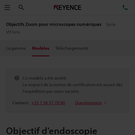
Rechercher
TÉ
Menu
Objectifs Zoom pour microscopes numériques
Série
VH lens
La gamme
Modèles
Téléchargements
Ce modèle a été arrêté.
Le respect de la norme de certification est assuré dès
l'expédition par notre société.
Contact:
+33 1 56 37 78 00
Questionnaire
Objectif d’endoscopie