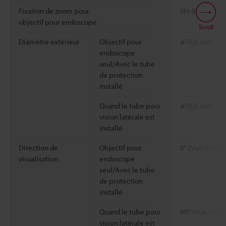
Fixation de zoom pour
VH-BA
objectif pour endoscope
Scroll
*1
Diamètre extérieur
Objectif pour
ø10,0 mm
endoscope
seul/Avec le tube
de protection
installé
*1
Quand le tube pour
ø10,5 mm
vision latérale est
installé
Direction de
Objectif pour
0° (Vue directe
visualisation
endoscope
seul/Avec le tube
de protection
installé
Quand le tube pour
90° (Vue latéra
vision latérale est