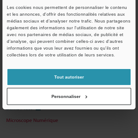
Les cookies nous permettent de personnaliser le contenu
et les annonces, d'offrir des fonctionnalités relatives aux
Fiche technique (PDF)
médias sociaux et d'analyser notre trafic. Nous partageons
également des informations sur l'utilisation de notre site
avec nos partenaires de médias sociaux, de publicité et
Autres modèles
d'analyse, qui peuvent combiner celles-ci avec d'autres
O
informations que vous leur avez fournies ou qu'ils ont
Service / SAV
collectées lors de votre utilisation de leurs services.
Guides techniques
Tout autoriser
Fiche technique (PDF)
Posez vos questions
Personnaliser
Démo / Test
Microscope Numérique