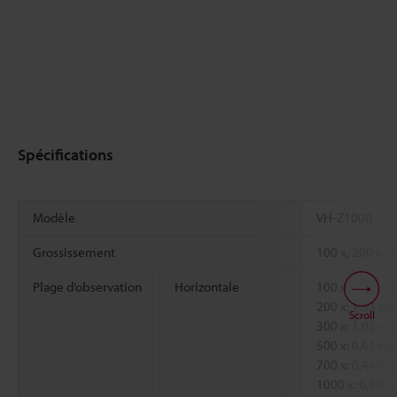
Spécifications
Modèle
VH-Z100R
Grossissement
100 x, 200 x, 3
Plage d’observation
Horizontale
100 x: 3,05 m
200 x: 1,53 m
Scroll
300 x: 1,02 m
500 x: 0,61 m
700 x: 0,44 m
1000 x: 0,30 