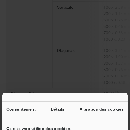
Verticale
100 x: 2,28 m
200 x: 1.14 m
300 x: 0,76 m
500 x: 0,46 m
700 x: 0,33 m
1000 x: 0,23 
Diagonale
100 x: 3,81 m
200 x: 1,90 m
300 x: 1,27 m
500 x: 0,76 m
700 x: 0,54 m
1000 x: 0,38 
*2
Distance d’observation
25 (20
) mm
Consentement
Détails
À propos des cookies
*1
Grossissement sur un moniteur 15".
*2
Avec l’unité de base pour double éclairage (OP-88164) et
l’adaptateur d’éclairage standard (OP-72402) montés
Ce site web utilise des cookies.