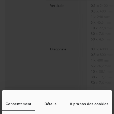
Verticale
0,1 x: 2400 m
0,5 x: 480 mm
1 x: 240 mm
5 x: 45,5 mm
10 x: 22,8 mm
30 x: 7,6 mm
50 x: 4,6 mm
Diagonale
0,1 x: 4000 m
0,5 x: 800 mm
1 x: 400 mm
5 x: 76,2 mm
10 x: 38.1 mm
30 x: 12,7 mm
50 x: 7,6 mm
Distance d’observation
0,1 x: Enviro
0,5 x: Enviro
1 x: Environ 
Consentement
Détails
À propos des cookies
5 x, 10 x, 30 x