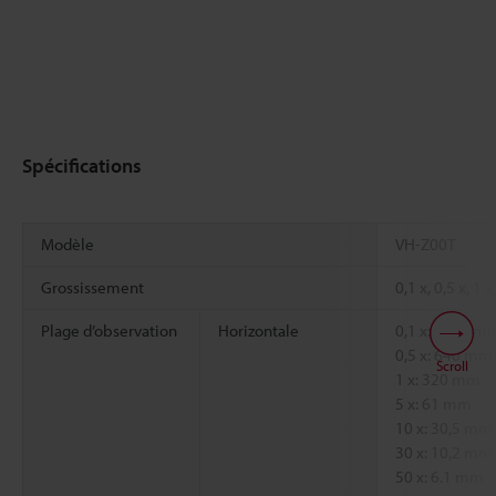
Spécifications
Modèle
VH-Z00T
Grossissement
0,1 x, 0,5 x, 1 x
Plage d’observation
Horizontale
0,1 x: 3200 m
0,5 x: 640 mm
Scroll
1 x: 320 mm
5 x: 61 mm
10 x: 30,5 mm
30 x: 10,2 mm
50 x: 6.1 mm