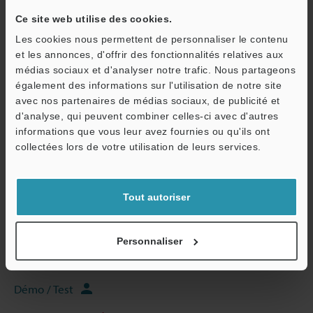
Ce site web utilise des cookies.
*1
Grossissement sur un moniteur 15".
Les cookies nous permettent de personnaliser le contenu
et les annonces, d'offrir des fonctionnalités relatives aux
médias sociaux et d'analyser notre trafic. Nous partageons
Fiche technique (PDF)
également des informations sur l'utilisation de notre site
avec nos partenaires de médias sociaux, de publicité et
d'analyse, qui peuvent combiner celles-ci avec d'autres
O
Autres modèles
informations que vous leur avez fournies ou qu'ils ont
Service / SAV
collectées lors de votre utilisation de leurs services.
Tout autoriser
Guides techniques
Fiche technique (PDF)
Personnaliser
Posez vos questions
Démo / Test