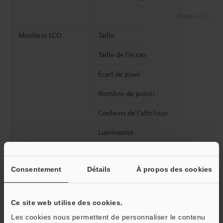
Durée de vie
Moniteur LCD
Taille
Taille de l’écran
Écart de pixel
Nombre de points
Couleurs de l’affichage
Luminosité
Taux de contraste
Consentement
Détails
À propos des cookies
Champ de visualisation
Disque dur
Capacité de stockage
Ce site web utilise des cookies.
Les cookies nous permettent de personnaliser le contenu