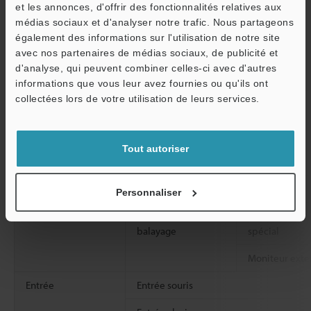
et les annonces, d'offrir des fonctionnalités relatives aux
médias sociaux et d'analyser notre trafic. Nous partageons
O
également des informations sur l'utilisation de notre site
avec nos partenaires de médias sociaux, de publicité et
Service / SAV
d'analyse, qui peuvent combiner celles-ci avec d'autres
informations que vous leur avez fournies ou qu'ils ont
collectées lors de votre utilisation de leurs services.
Format d’image
Taille de l’image observable
Tout autoriser
Sortie vidéo
Méthode d’émission
Personnaliser
Fréquence de
Moniteur LCD
balayage
spécial
Moniteur exte
Entrée
Entrée souris