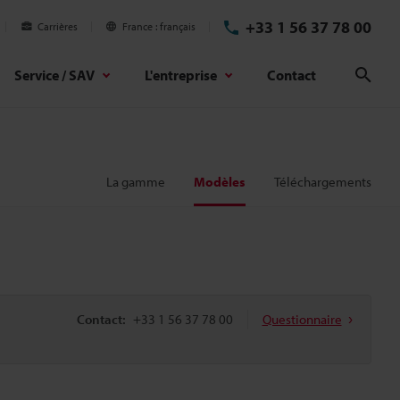
+33 1 56 37 78 00
Carrières
France
français
Service / SAV
L'entreprise
Contact
Rech
La gamme
Modèles
Téléchargements
Contact:
+33 1 56 37 78 00
Questionnaire