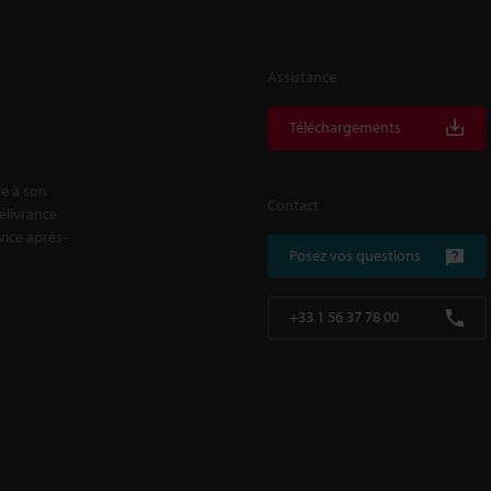
Assistance
Téléchargements
le à son
Contact
délivrance
rvice après-
Posez vos questions
+33 1 56 37 78 00