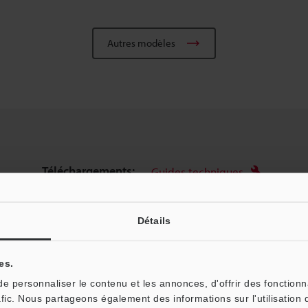
Autres modèles
Téléchargements:
Guides techniques
Assistance:
Posez vos questions
Détails
Produits:
Microscope Numérique
es.
 personnaliser le contenu et les annonces, d'offrir des fonctionn
afic. Nous partageons également des informations sur l'utilisation 