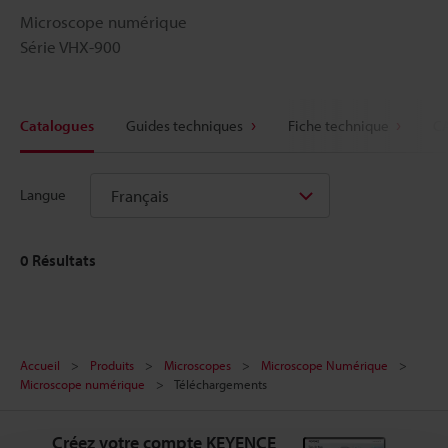
Microscope numérique
Série VHX-900
Catalogues
Guides techniques
Fiche technique
CA
Français
Langue
0
Résultats
Accueil
Produits
Microscopes
Microscope Numérique
Microscope numérique
Téléchargements
Créez votre compte KEYENCE