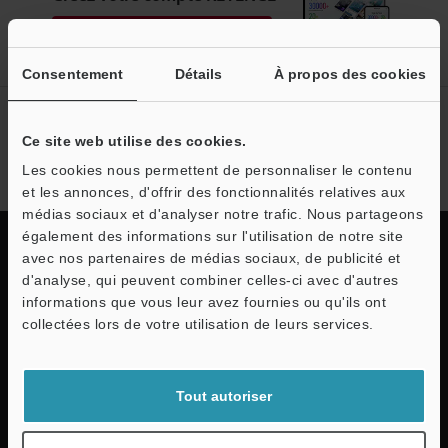
Inscrivez-vous maintenant!
Consentement
Détails
À propos des cookies
Abonnement à la lettre
d'information
Ce site web utilise des cookies.
Les cookies nous permettent de personnaliser le contenu
S'abonner
et les annonces, d'offrir des fonctionnalités relatives aux
médias sociaux et d'analyser notre trafic. Nous partageons
O
également des informations sur l'utilisation de notre site
avec nos partenaires de médias sociaux, de publicité et
Service / SAV
d'analyse, qui peuvent combiner celles-ci avec d'autres
Livraison rapide et assistance
informations que vous leur avez fournies ou qu'ils ont
collectées lors de votre utilisation de leurs services.
complète
KEYENCE assiste ses clients de la sélection du modèle à son exploitation sur la
Tout autoriser
ligne de production à travers la délivrance d'instructions d'utilisation sur site et
l'offre d'un service après-vente performant.