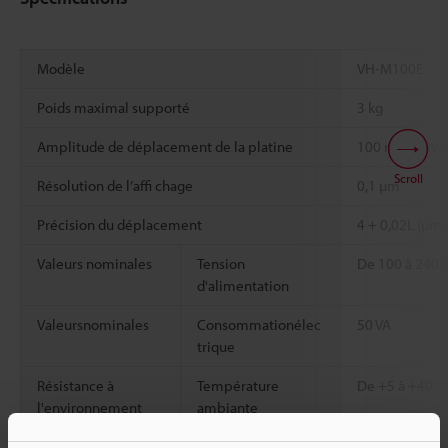
Modèle
VH-M100E
Poids maximal supporté
3 kg
Amplitude de déplacement de la platine
100 mm suivan
Scroll
Résolution de l’affi chage
0,1 µm
Précision du déplacement
4 + 0,02L (µm)
Valeurs nominales
Tension
De 100 à 240 V
d'alimentation
Valeursnominales
Consommationélec
50 VA
trique
Résistance à
Température
De +5 à +40 °
l'environnement
ambiante
Humidité relative
35 à 80 % HR (