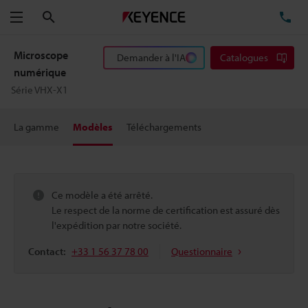
Rechercher
TÉ
Menu
Microscope
Demander à l'IA
Catalogues
numérique
Série VHX-X1
La gamme
Modèles
Téléchargements
Ce modèle a été arrêté.
Le respect de la norme de certification est assuré dès
l'expédition par notre société.
Contact:
+33 1 56 37 78 00
Questionnaire