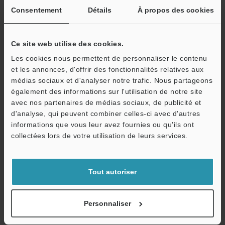
Consentement
Détails
À propos des cookies
Poids
18 kg
Ce site web utilise des cookies.
*1
“L” représente la distance de déplacement, en mm.
Les cookies nous permettent de personnaliser le contenu
et les annonces, d'offrir des fonctionnalités relatives aux
médias sociaux et d'analyser notre trafic. Nous partageons
Fiche technique (PDF)
également des informations sur l'utilisation de notre site
O
avec nos partenaires de médias sociaux, de publicité et
d'analyse, qui peuvent combiner celles-ci avec d'autres
Service / SAV
Autres modèles
informations que vous leur avez fournies ou qu'ils ont
collectées lors de votre utilisation de leurs services.
Tout autoriser
Télécharger le catalogue
Personnaliser