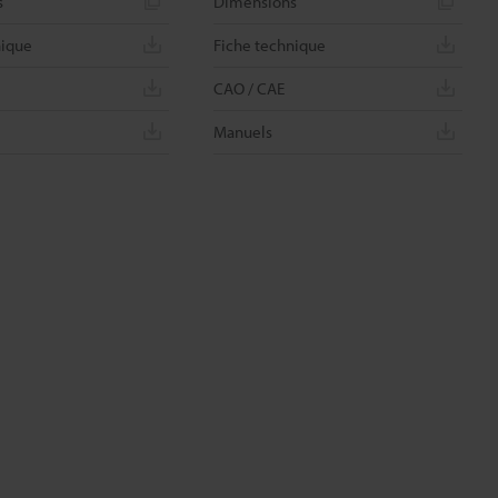
s
Dimensions
nique
Fiche technique
CAO / CAE
Manuels