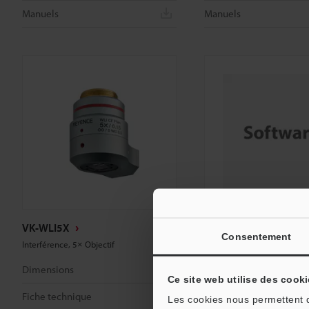
Manuels
Manuels
VK-WLI5X
VK-A4
Consentement
Interférence, 5× Objectif
Module logiciel d’analyse/o
Dimensions
Dimensions
Ce site web utilise des cooki
Fiche technique
Fiche technique
Les cookies nous permettent de