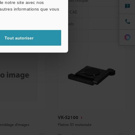
nique
Fiche technique
de notre site avec nos
'autres informations que vous
CAO / CAE
Manuels
Tout autoriser
VK-S2100
semblage d’images
Platine XY motorisée