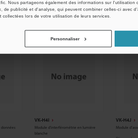
Fiche tech
afic. Nous partageons également des informations sur l'utilisation 
CAO / CAE
, de publicité et d'analyse, qui peuvent combiner celles-ci avec d
CAO / CAE
t collectées lors de votre utilisation de leurs services.
Manuels
Manuels
Personnaliser
VK-H4I
VK-H4J
x données
Module d’interférométrie en lumière
Module d’as
blanche