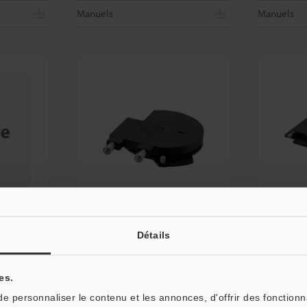
Manuels
Manuels
OP-88549
OP-89282
Détails
bservation
Platine inclinable
Platine goni
300 mm
Dimensions
es.
Dimension
Fiche technique
 personnaliser le contenu et les annonces, d'offrir des fonctionn