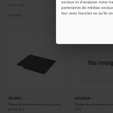
sociaux et d'analyser notre tr
CAO / CAE
CAO / CAE
partenaires de médias sociaux
leur avez fournies ou qu'ils on
Manuels
Manuels
VK-GP3
VK-H4CA
Plaque de positionnement pour platine
Module de comparaison au
de 300 mm
CAO