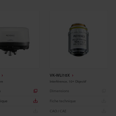
VK-WLI10X
re
Interférence, 10× Objectif
s
Dimensions
nique
Fiche technique
CAO / CAE