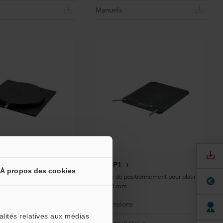
Manuels
VK-GP1
À propos des cookies
ométrique pour platine de
Plaque de positionnement pour platine
de 100 mm
s
Dimensions
alités relatives aux médias