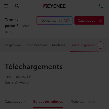
Rechercher
TÉ
Menu
Terminal
Demander à l'IA
Catalogues
portatif
Série
BT-A600
La gamme
Spécifications
Modèles
Téléchargements
Sup
Téléchargements
Terminal portatif
Série BT-A600
Catalogues
Guides techniques
Fiche technique
C