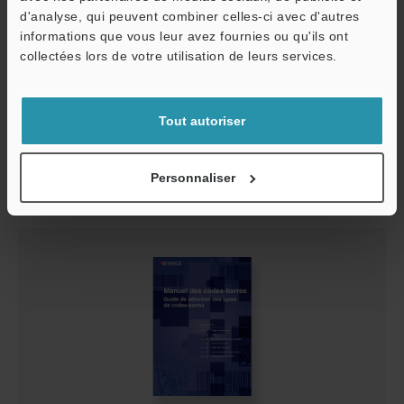
d'analyse, qui peuvent combiner celles-ci avec d'autres
informations que vous leur avez fournies ou qu'ils ont
O
collectées lors de votre utilisation de leurs services.
Service / SAV
Applications de logistique pour terminal mobile
PDF
:
2.2MB
/
Français
Tout autoriser
Télécharger
Personnaliser