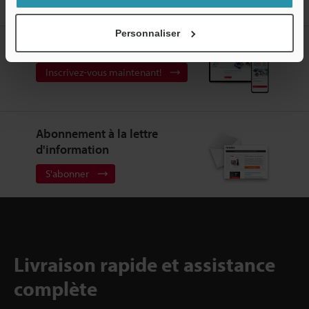
Capteurs de Débit
Débitmètre à clipser
Téléchargements
Personnaliser
Créez votre compte KEYENCE
Inscrivez-vous maintenant!
Abonnement à la lettre
d'information
S'abonner
Livraison rapide et assistance
complète