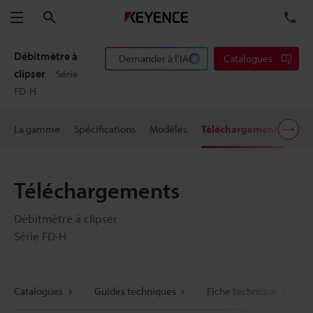
Rechercher
TÉ
Menu
Débitmètre à
Demander à l'IA
Catalogues
clipser
Série
FD-H
La gamme
Spécifications
Modèles
Téléchargements
Pri
Téléchargements
Débitmètre à clipser
Série FD-H
Catalogues
Guides techniques
Fiche technique