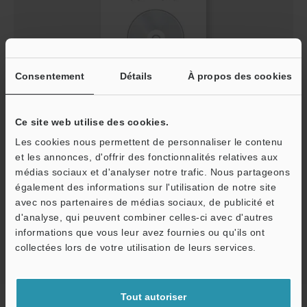
Consentement
Détails
À propos des cookies
FD/FI History Reader
Ce site web utilise des cookies.
ZIP
:
72.2MB
Les cookies nous permettent de personnaliser le contenu
[Version] 1.0.2.0
et les annonces, d'offrir des fonctionnalités relatives aux
[Dernière mise à jour] 2023-10-27
médias sociaux et d'analyser notre trafic. Nous partageons
également des informations sur l'utilisation de notre site
Télécharger
avec nos partenaires de médias sociaux, de publicité et
d'analyse, qui peuvent combiner celles-ci avec d'autres
informations que vous leur avez fournies ou qu'ils ont
O
collectées lors de votre utilisation de leurs services.
Service / SAV
Tout autoriser
Accueil
Produits
Contrôle de Process / Capteurs de Process