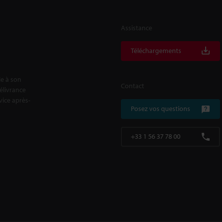
Assistance
Téléchargements
le à son
Contact
délivrance
rvice après-
Posez vos questions
+33 1 56 37 78 00