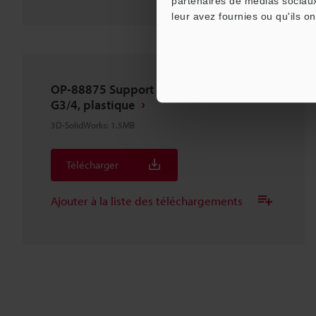
partenaires de médias sociaux
leur avez fournies ou qu'ils on
OP-88875 Support de fixation latéral
G3/4, plastique
3D-SolidWorks
:
1.5MB
Télécharger
Ajouter à la liste des téléchargements