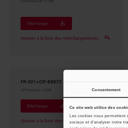
3D-INVENTOR
:
3.1MB
Télécharger
Ajouter à la liste des téléchargements
FR-S01+OP-88875
Consentement
3D-Parasolid
:
5.3MB
Télécharger
Ce site web utilise des cooki
Les cookies nous permettent de
Ajouter à la liste des téléchargements
sociaux et d'analyser notre tr