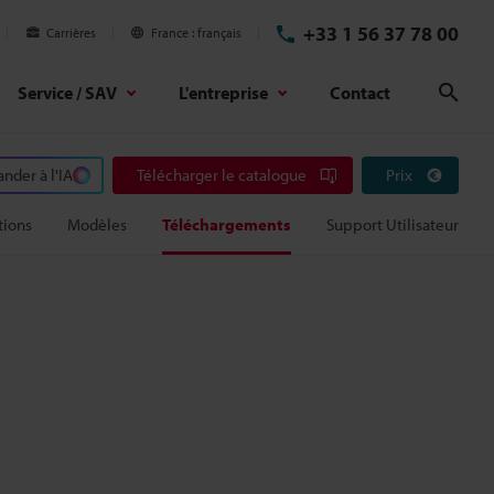
+33 1 56 37 78 00
Carrières
France
français
Service / SAV
L'entreprise
Contact
Rech
der à l'IA
Télécharger le catalogue
Prix
tions
Modèles
Téléchargements
Support Utilisateur