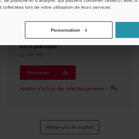
, de publicité et d'analyse, qui peuvent combiner celles-ci avec d
t collectées lors de votre utilisation de leurs services.
Personnaliser
OP-88875 Support de fixation latéral
G3/4, plastique
3D-STEP
:
3MB
Télécharger
Ajouter à la liste des téléchargements
Afficher plus de résultats