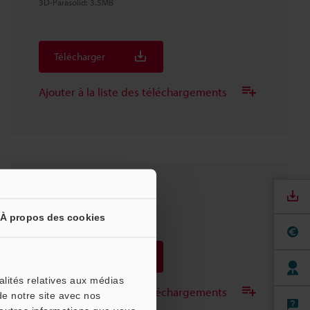
3D-Parasolid
:
3.5MB
Télécharger
Ajouter à la liste des téléchargements
FR-S01+OP-88875
À propos des cookies
3D-SolidWorks
:
3.1MB
Télécharger
alités relatives aux médias
Ajouter à la liste des téléchargements
de notre site avec nos