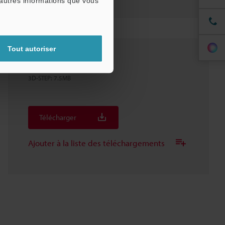
'autres informations que vous
Tout autoriser
FR-S01+OP-88875
3D-STEP
:
7.5MB
Télécharger
Ajouter à la liste des téléchargements