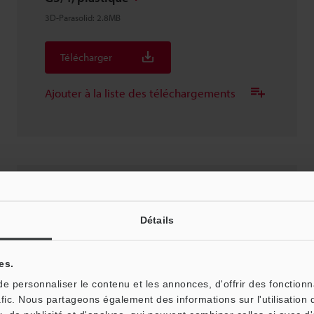
3D-Parasolid
:
2.8MB
Télécharger
Ajouter à la liste des téléchargements
FR-SH01+OP-88875
Détails
3D-SolidWorks
:
1.8MB
Télécharger
es.
 personnaliser le contenu et les annonces, d'offrir des fonctionn
Ajouter à la liste des téléchargements
afic. Nous partageons également des informations sur l'utilisation 