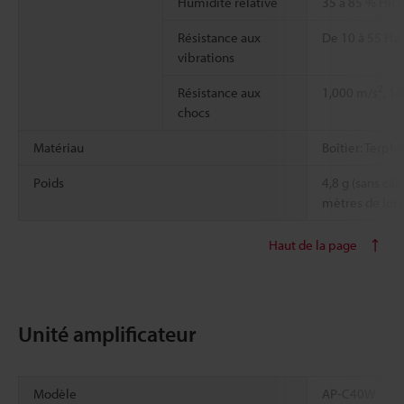
Humidité relative
35 à 85 % HR (
Résistance aux
De 10 à 55 Hz,
vibrations
2
Résistance aux
1,000 m/s
, 1
chocs
Matériau
Boîtier: Terph
Poids
4,8 g (sans câb
mètres de lon
Haut de la page
Unité amplificateur
Modèle
AP-C40W