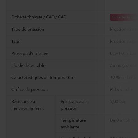
Fiche technique / CAO / CAE
Fiche techniqu
Type de pression
Pression man
Type
Pression néga
Pression d'épreuve
0 à -1,013 bar
Fluide détectable
Air ou gaz non 
Caractéristiques de température
±2 % de la P.E
Orifice de pression
M3 vis mâle
Résistance à
Résistance à la
5,00 bar
l'environnement
pression
Température
De 0 à +50 °C 
ambiante