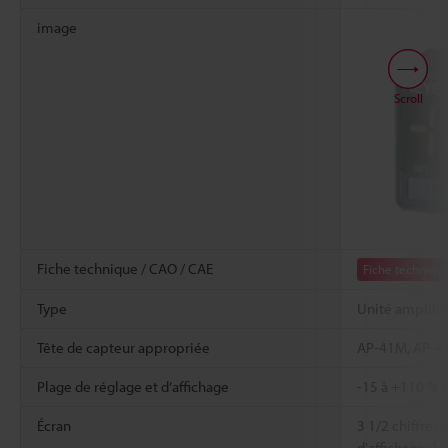
image
Scroll
Fiche technique / CAO / CAE
Fiche techniqu
Type
Unité amplific
Tête de capteur appropriée
AP-41M, AP-41
Plage de réglage et d’affichage
-15 à +110 % de
Écran
3 1/2 chiffres
d'affichage: 10