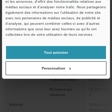
et les annonces, d'offrir des fonctionnalités relatives aux
I/O
Sortie analogique
1 à 5 V avec i
médias sociaux et d'analyser notre trafic. Nous partageons
Entrée de décalage
Entrée non al
également des informations sur l'utilisation de notre site
du zéro
analogique au 
avec nos partenaires de médias sociaux, de publicité et
d'analyse, qui peuvent combiner celles-ci avec d'autres
Sortie de
Collecteur ou
informations que vous leur avez fournies ou qu'ils ont
O
commande
V maximum) av
collectées lors de votre utilisation de leurs services.
Service / SAV
de 1 V, 2 sorti
Valeurs nominales
Tension
De 12 à 24 Vcc
Tout autoriser
d'alimentation
Résistance à
Température
De 0 à +50 °C 
Personnaliser
l'environnement
ambiante
Humidité relative
35 à 85 % HR (
Résistance aux
De 10 à 55 Hz,
vibrations
Z
Matériau
Boîtier avant:
Polycarbonate