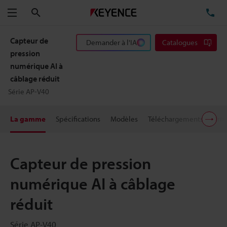
Rechercher
TÉ
Menu
Capteur de
Demander à l'IA
Catalogues
pression
numérique AI à
câblage réduit
Série AP-V40
La gamme
Spécifications
Modèles
Téléchargements
Prix
Capteur de pression
numérique AI à câblage
réduit
Série AP-V40