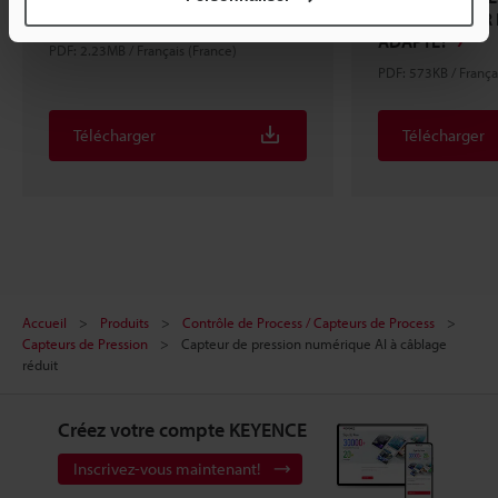
d’améliorations
SÉLECTIONNER 
ADAPTÉ?
PDF: 2.23MB / Français (France)
PDF: 573KB / França
Télécharger
Télécharger
Accueil
Produits
Contrôle de Process / Capteurs de Process
Capteurs de Pression
Capteur de pression numérique AI à câblage
réduit
Créez votre compte KEYENCE
Inscrivez-vous maintenant!