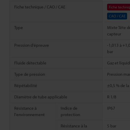
Fiche technique / CAO / CAE
Fiche techni
CAO / CAE
Type
Mixte Tête d
capteur
Pression d'épreuve
-1,013 à +1,
bar
Fluide détectable
Gaz et liqui
Type de pression
Pression m
Répétabilité
±0,5 % de la
Diamètre de tube applicable
R 1/8
Résistance à
Indice de
IP67
l'environnement
protection
Résistance à la
5 bar