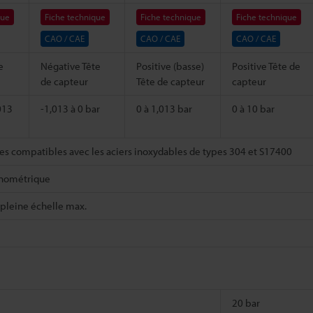
que
Fiche technique
Fiche technique
Fiche technique
CAO / CAE
CAO / CAE
CAO / CAE
e
Négative Tête
Positive (basse)
Positive Tête de
de capteur
Tête de capteur
capteur
013
-1,013 à 0 bar
0 à 1,013 bar
0 à 10 bar
des compatibles avec les aciers inoxydables de types 304 et S17400
anométrique
 pleine échelle max.
20 bar