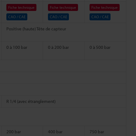
Fiche technique
Fiche technique
Fiche technique
CAO / CAE
CAO / CAE
CAO / CAE
Positive (haute) Tête de capteur
0 à 100 bar
0 à 200 bar
0 à 500 bar
R 1/4 (avec étranglement)
200 bar
400 bar
750 bar