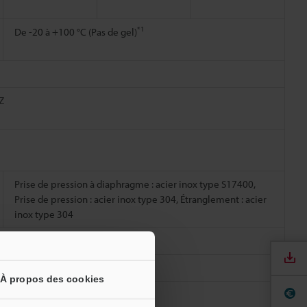
*1
De -20 à +100 °C (Pas de gel)
Z
Prise de pression à diaphragme : acier inox type S17400,
Prise de pression : acier inox type 304, Étranglement : acier
inox type 304
Environ 130 g
À propos des cookies