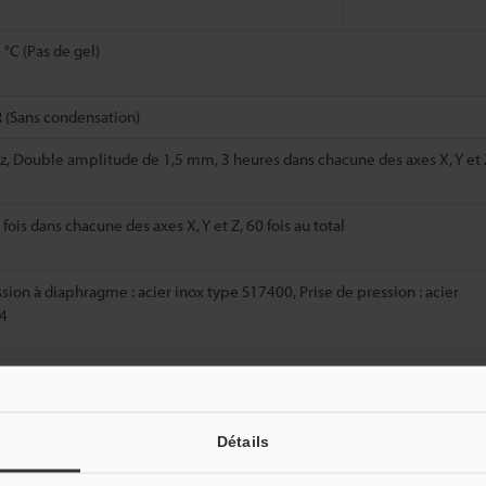
 °C (Pas de gel)
 (Sans condensation)
z, Double amplitude de 1,5 mm, 3 heures dans chacune des axes X, Y et 
0 fois dans chacune des axes X, Y et Z, 60 fois au total
ssion à diaphragme : acier inox type S17400, Prise de pression : acier
04
e tête de capteur: 1
g
Détails