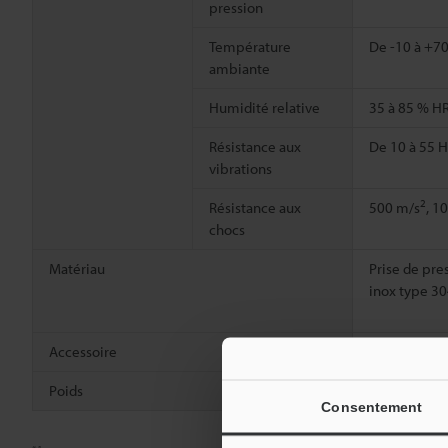
pression
Température
De -10 à +70
ambiante
Humidité relative
35 à 85 % HR
Résistance aux
De 10 à 55 H
vibrations
2
Résistance aux
500 m/s
, 1
chocs
Matériau
Prise de pre
inox type 3
Accessoire
Connecteur d
Poids
Environ 120 
Consentement