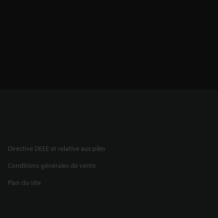
Directive DEEE et relative aux piles
Conditions générales de vente
Plan du site