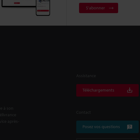
S'abonner
Assistance
Téléchargements
le à son
Contact
délivrance
rvice après-
Posez vos questions