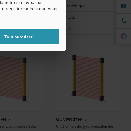
de notre site avec nos
nique
Fiche technique
'autres informations que vous
CAO / CAE
Manuels
Tout autoriser
7FN
GL-VM127FP
ale, type protection des
Unité principale, type protection des