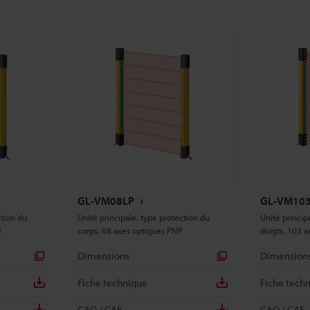
GL-VM08LP
GL-VM10
ction du
Unité principale, type protection du
Unité princip
N
corps, 08 axes optiques PNP
doigts, 103 
Dimensions
Dimension
Fiche technique
Fiche tech
CAO / CAE
CAO / CAE