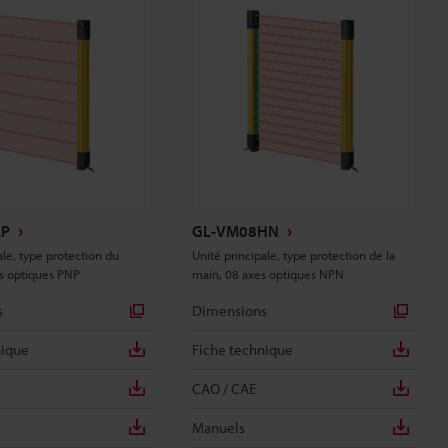
LP
GL-VM08HN
ale, type protection du
Unité principale, type protection de la
es optiques PNP
main, 08 axes optiques NPN
s
Dimensions
nique
Fiche technique
CAO / CAE
Manuels