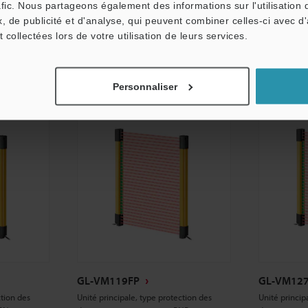
afic. Nous partageons également des informations sur l'utilisation 
Fiche technique
Fiche tech
, de publicité et d'analyse, qui peuvent combiner celles-ci avec d
t collectées lors de votre utilisation de leurs services.
CAO / CAE
CAO / CAE
Manuels
Manuels
Personnaliser
GL-VM119FP
GL-VM12
ction des
Unité principale, type protection des
Unité princip