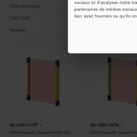
sociaux et d'analyser notre tr
Fiche technique
Fiche technique
partenaires de médias sociaux
leur avez fournies ou qu'ils on
CAO / CAE
CAO / CAE
Manuels
Manuels
GL-VM111FP
GL-VM119FN
Unité principale, type protection des
Unité principale, type prote