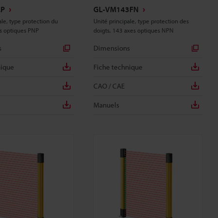
LP
GL-VM143FN
ale, type protection du
Unité principale, type protection des
es optiques PNP
doigts, 143 axes optiques NPN
s
Dimensions
nique
Fiche technique
CAO / CAE
Manuels