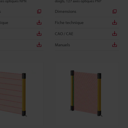
axes optiques NPN
doigts, 127 axes optiques PNP
s
Dimensions
nique
Fiche technique
CAO / CAE
Manuels