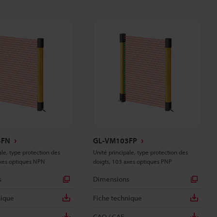
3FN
GL-VM103FP
ale, type protection des
Unité principale, type protection des
axes optiques NPN
doigts, 103 axes optiques PNP
s
Dimensions
nique
Fiche technique
CAO / CAE