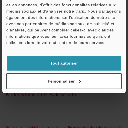
et les annonces, d'offrir des fonctionnalités relatives aux
médias sociaux et d'analyser notre trafic. Nous partageons
Guides techniques
également des informations sur l'utilisation de notre site
avec nos partenaires de médias sociaux, de publicité et
Fiche technique (PDF)
d'analyse, qui peuvent combiner celles-ci avec d'autres
O
informations que vous leur avez fournies ou qu'ils ont
CAO / CAE
Service / SAV
collectées lors de votre utilisation de leurs services.
Manuels
Logiciel
Tout autoriser
Posez vos questions
Personnaliser
Démo / Test
Barrières Immatérielles de sécurité
Accueil
Produits
Sécurité
Barrières Immatérielles de sécurité