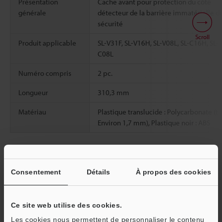
Présentation
Cache avant pour protection du côté
générale
détecteur de la barrière immatérielle d
sécurité
Scroll
Produit applicable
SL-V31F, SL-V16H, SL-V08L, SL-C16H, SL-
C08L
Numéro compris
2 pc.
Longueur
310,3 mm
Matériau
Plastique translucide : Polycarbonate (t 
Environ 1,7 mm), Plastique noir : ABS
Fiche technique (PDF)
Consentement
Détails
À propos des cookies
Autres modèles
Ce site web utilise des cookies.
Les cookies nous permettent de personnaliser le contenu