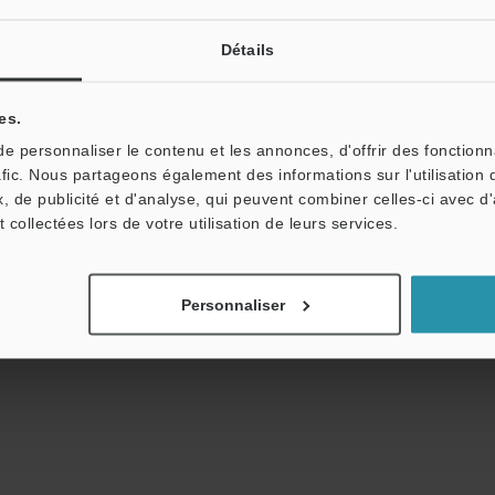
Détails
es.
 personnaliser le contenu et les annonces, d'offrir des fonctionn
niques
Fiche technique (PDF)
CAO / CAE
afic. Nous partageons également des informations sur l'utilisation 
, de publicité et d'analyse, qui peuvent combiner celles-ci avec d
Assistance:
Posez vos questions
Démo / Test
t collectées lors de votre utilisation de leurs services.
Produits:
Barrières Immatérielles de sécurité
Personnaliser