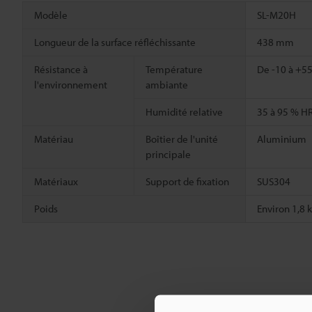
Modèle
SL-M20H
Longueur de la surface réfléchissante
438 mm
Résistance à
Température
De -10 à +55
l'environnement
ambiante
Humidité relative
35 à 95 % HR
Matériau
Boîtier de l'unité
Aluminium
principale
Matériaux
Support de fixation
SUS304
Poids
Environ 1,8 