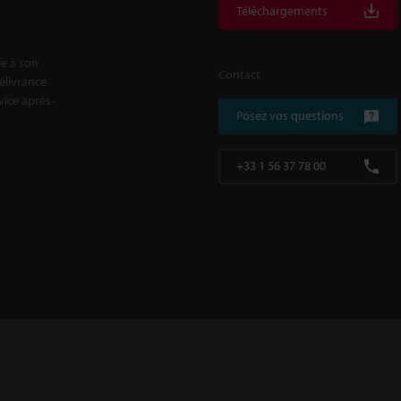
Téléchargements
le à son
Contact
délivrance
rvice après-
Posez vos questions
+33 1 56 37 78 00