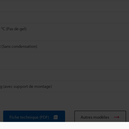
 °C (Pas de gel)
 (Sans condensation)
kg (avec support de montage)
Fiche technique (PDF)
Autres modèles