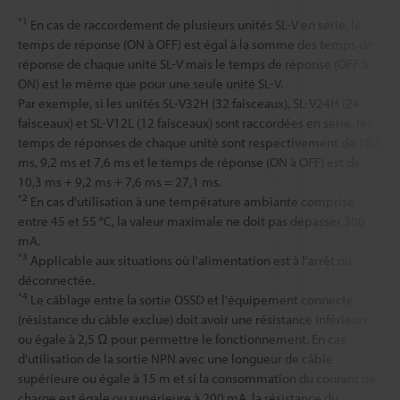
*1
En cas de raccordement de plusieurs unités SL-V en série, le
temps de réponse (ON à OFF) est égal à la somme des temps de
réponse de chaque unité SL-V mais le temps de réponse (OFF à
ON) est le même que pour une seule unité SL-V.
Par exemple, si les unités SL-V32H (32 faisceaux), SL-V24H (24
faisceaux) et SL-V12L (12 faisceaux) sont raccordées en série, les
temps de réponses de chaque unité sont respectivement de 10,3
ms, 9,2 ms et 7,6 ms et le temps de réponse (ON à OFF) est de
10,3 ms + 9,2 ms + 7,6 ms = 27,1 ms.
*2
En cas d'utilisation à une température ambiante comprise
entre 45 et 55 °C, la valeur maximale ne doit pas dépasser 300
mA.
*3
Applicable aux situations où l'alimentation est à l'arrêt ou
déconnectée.
*4
Le câblage entre la sortie OSSD et l'équipement connecté
(résistance du câble exclue) doit avoir une résistance inférieure
ou égale à 2,5 Ω pour permettre le fonctionnement. En cas
d'utilisation de la sortie NPN avec une longueur de câble
supérieure ou égale à 15 m et si la consommation du courant de
charge est égale ou supérieure à 200 mA, la résistance du