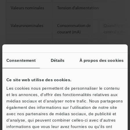
Valeurs nominales
Tension d'alimentation
Valeursnominales
Consommation de
Quand le voya
courant (mA)
central est al
Quand le voya
central est éte
Consentement
Détails
À propos des cookies
Résistance à
Indice de protection
l'environnement
Ce site web utilise des cookies.
Catégorie de surtension
Les cookies nous permettent de personnaliser le contenu
Lumière ambiante
et les annonces, d'offrir des fonctionnalités relatives aux
médias sociaux et d'analyser notre trafic. Nous partageons
également des informations sur l'utilisation de notre site
Température ambiante de fonctionnem
avec nos partenaires de médias sociaux, de publicité et
d'analyse, qui peuvent combiner celles-ci avec d'autres
Humidité relative de fonctionnement
informations que vous leur avez fournies ou qu'ils ont
O