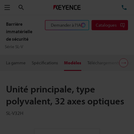
Rechercher
TÉ
Menu
Barrière
Demander à l'IA
Catalogues
immatérielle
de sécurité
Série SL-V
La gamme
Spécifications
Modèles
Téléchargements
Supp
Unité principale, type
polyvalent, 32 axes optiques
SL-V32H