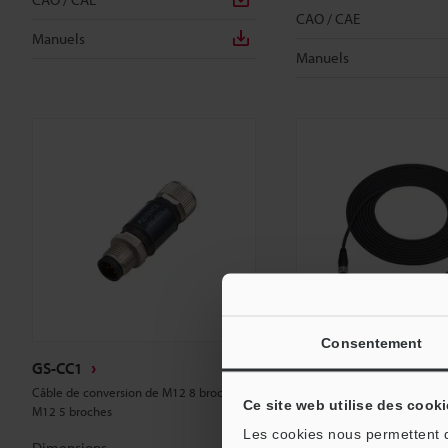
CAO / CAE
Manuels
Manuels
Consentement
GS-CC1
GS-P12C10
Câble de conversion de M12 8 broches à
Câbles pour les modèles à 
Ce site web utilise des cooki
M12 5 broches
M12 Standard Modèle haute
performance (12 broches) 
Les cookies nous permettent de
Dimensions