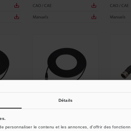
CAO / CAE
CAO / CAE
Manuels
Manuels
Détails
GS-P12C20
GS-P12C3
connecteur
Câbles pour les modèles à connecteur
Câbles pour 
es.
M12 Standard Modèle haute
M12 Standar
10 m
performance (12 broches) 20 m
performance 
 personnaliser le contenu et les annonces, d'offrir des fonctionn