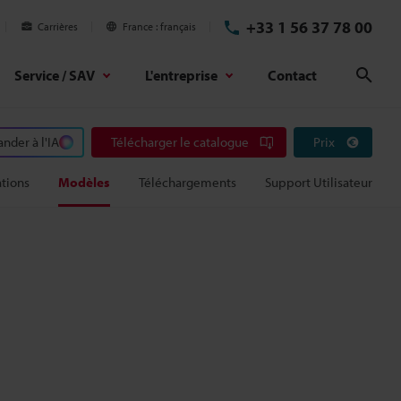
+33 1 56 37 78 00
Carrières
France
français
Service / SAV
L'entreprise
Contact
Rech
der à l'IA
Télécharger le catalogue
Prix
ations
Modèles
Téléchargements
Support Utilisateur