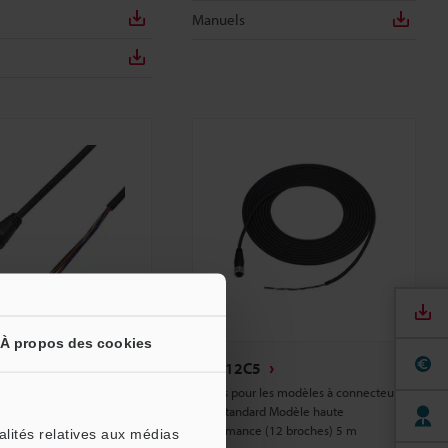
Manuels
À propos des cookies
GS-P12C5
les modèles à connecteur
Câbles pour les modèles à connecteur
d Modèle haute
M12 Standard Modèle haute
(12 broches) 3 m
performance (12 broches) 5 m
alités relatives aux médias