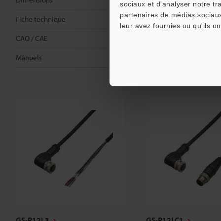
sociaux et d'analyser notre tr
Dimensions
partenaires de médias sociaux
Fiche technique
leur avez fournies ou qu'ils on
Fiche technique
CAO / CAE
CAO / CAE
Manuels
Manuels
GS-P12L3
GS-P12LC1