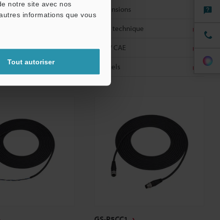
de notre site avec nos
s
Dimensions
'autres informations que vous
nique
Fiche technique
CAO / CAE
Tout autoriser
Manuels
GS-P5CC1