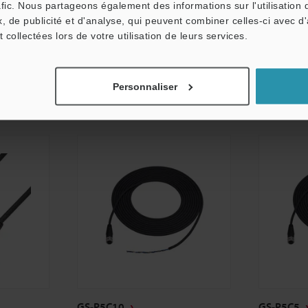
afic. Nous partageons également des informations sur l'utilisation 
Dimensions
Dimension
, de publicité et d'analyse, qui peuvent combiner celles-ci avec d
t collectées lors de votre utilisation de leurs services.
Fiche technique
Fiche tech
CAO / CAE
CAO / CAE
Personnaliser
Manuels
Manuels
GS-P5C10
GS-P5C5