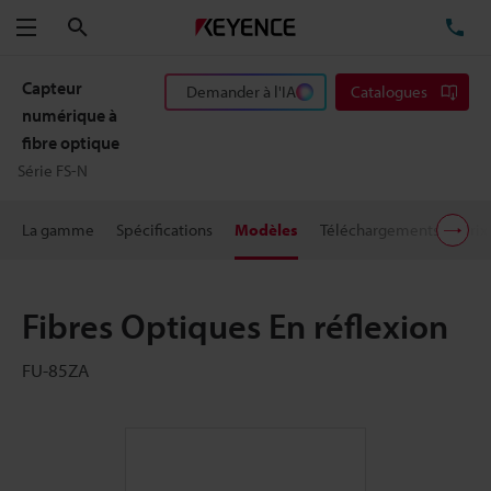
Rechercher
TÉ
Menu
Capteur
Demander à l'IA
Catalogues
numérique à
fibre optique
Série FS-N
La gamme
Spécifications
Modèles
Téléchargements
Prix
Fibres Optiques En réflexion
FU-85ZA