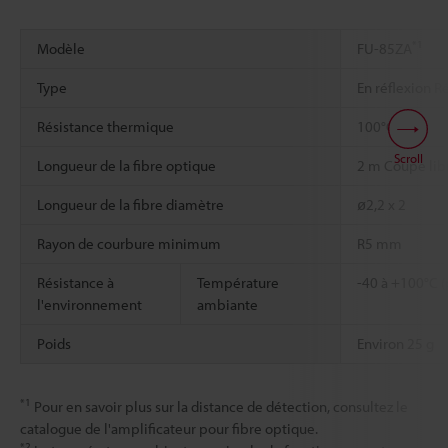
*1
Modèle
FU-85ZA
Type
En réflexion R
*2
*3
Résistance thermique
100°C
Scroll
Longueur de la fibre optique
2 m Coupe lib
Longueur de la fibre diamètre
ø2,2 x 2
Rayon de courbure minimum
R5 mm
Résistance à
Température
-40 à +100°C (
l'environnement
ambiante
Poids
Environ 25 g
*1
Pour en savoir plus sur la distance de détection, consultez le
catalogue de l'amplificateur pour fibre optique.
*2