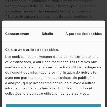
La température ambiante maximale de fonctionnement
recommandée est de 85°C, lorsque la fibre optique est utilisée
en continu dans un environnement à température élevée.
*3
Utilisez le capteur à fibre optique dans des conditions de
sècheresse. Conservez une marge pour la température
supérieure lors du choix d’une unité de fibre résistante à la
chaleur.
Consentement
Détails
À propos des cookies
Fiche technique (PDF)
Ce site web utilise des cookies.
Les cookies nous permettent de personnaliser le contenu
et les annonces, d'offrir des fonctionnalités relatives aux
Autres modèles
médias sociaux et d'analyser notre trafic. Nous partageons
également des informations sur l'utilisation de notre site
avec nos partenaires de médias sociaux, de publicité et
d'analyse, qui peuvent combiner celles-ci avec d'autres
informations que vous leur avez fournies ou qu'ils ont
O
collectées lors de votre utilisation de leurs services.
Service / SAV
Télécharger le catalogue