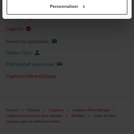
CAO / CAE
Personnaliser
Manuels
Logiciel
Posez vos questions
Démo / Test
Prêt gratuit pour essai
Capteurs Fibre Optique
Accueil
Produits
Capteurs
Capteurs Fibre Optique
Capteur numérique à fibre optique
Modèles
Unité de fibre
optique, type en réflexion limitée