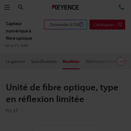
Rechercher
TÉ
Menu
Capteur
Demander à l'IA
Catalogues
numérique à
fibre optique
Série FS-N40
La gamme
Spécifications
Modèles
Téléchargements
Prix
Unité de fibre optique, type
en réflexion limitée
FU-37