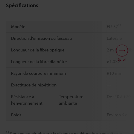
Spécifications
*1
Modèle
FU-37
Direction d'émission du faisceau
Latérale
Longueur de la fibre optique
2 m coupe lib
Scroll
Longueur de la fibre diamètre
ø1.0×2
Rayon de courbure minimum
R10 mm
Exactitude de répétition
―
Résistance à
Température
De -40 à +70 °
l'environnement
ambiante
Poids
Environ 6 g
*1
Pour en savoir plus sur la distance de détection, consultez le