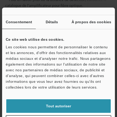
catalogue de l'amplificateur pour fibre optique.
Consentement
Détails
À propos des cookies
Fiche technique (PDF)
Ce site web utilise des cookies.
Autres modèles
Les cookies nous permettent de personnaliser le contenu
et les annonces, d'offrir des fonctionnalités relatives aux
médias sociaux et d'analyser notre trafic. Nous partageons
également des informations sur l'utilisation de notre site
avec nos partenaires de médias sociaux, de publicité et
d'analyse, qui peuvent combiner celles-ci avec d'autres
Télécharger le catalogue
informations que vous leur avez fournies ou qu'ils ont
O
collectées lors de votre utilisation de leurs services.
Service / SAV
Guides techniques
Tout autoriser
Fiche technique (PDF)