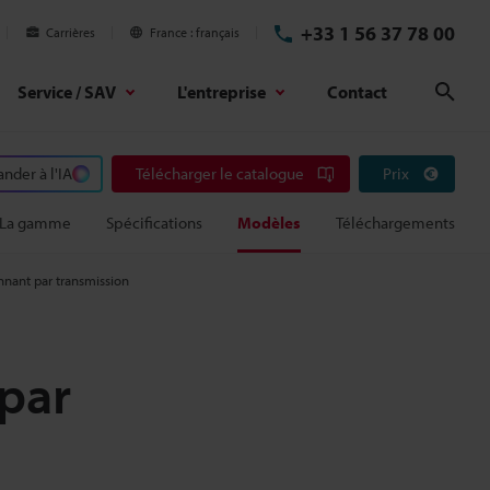
+33 1 56 37 78 00
Carrières
France
français
Service / SAV
L'entreprise
Contact
Rech
der à l'IA
Télécharger le catalogue
Prix
La gamme
Spécifications
Modèles
Téléchargements
onnant par transmission
 par