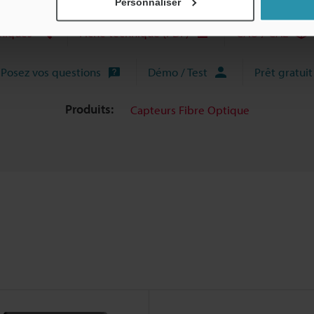
Personnaliser
niques
Fiche technique (PDF)
CAO / CAE
Posez vos questions
Démo / Test
Prêt gratuit
Produits:
Capteurs Fibre Optique