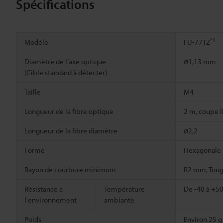
Spécifications
*1
Modèle
FU-77TZ
Diamètre de l’axe optique
ø1,13 mm
(Cible standard à détecter)
Taille
M4
Longueur de la fibre optique
2 m, coupe l
Longueur de la fibre diamètre
ø2,2
Forme
Hexagonale
Rayon de courbure minimum
R2 mm, Toug
Résistance à
Température
De -40 à +50
l'environnement
ambiante
Poids
Environ 25 g