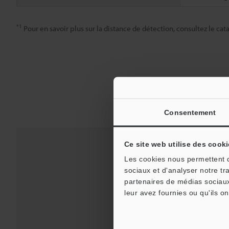
*1
Pour en savoir plus sur la distance de détection, consultez le cat
Consentement
Ce site web utilise des cooki
Les cookies nous permettent de
sociaux et d'analyser notre tr
partenaires de médias sociaux
leur avez fournies ou qu'ils on