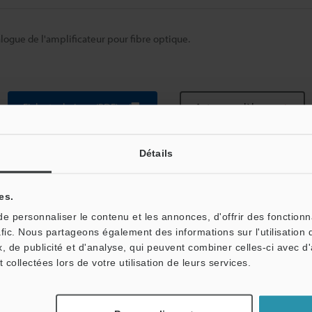
alogue de l'amplificateur pour fibre optique.
Fiche technique (PDF)
Autres modèles
Détails
es.
 personnaliser le contenu et les annonces, d'offrir des fonctionn
afic. Nous partageons également des informations sur l'utilisation 
, de publicité et d'analyse, qui peuvent combiner celles-ci avec d
Télécharger le catalogue
t collectées lors de votre utilisation de leurs services.