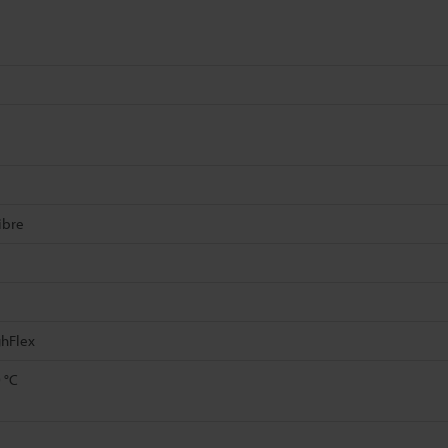
ibre
hFlex
 °C