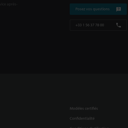
rvice après-
Posez vos questions
+33 1 56 37 78 00
Modèles certifiés
Confidentialité