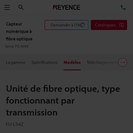
Rechercher
TÉ
Menu
Capteur
Demander à l'IA
Catalogues
numérique à
fibre optique
Série FS-N40
La gamme
Spécifications
Modèles
Téléchargements
Prix
Unité de fibre optique, type
fonctionnant par
transmission
FU-L54Z