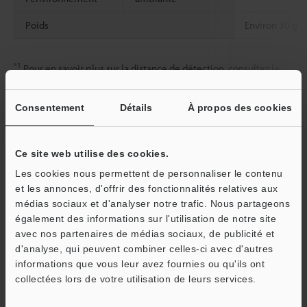
Poids
Environ 30 g
*1
Pour en savoir plus sur la distance de détection, consultez le
catalogue de l'amplificateur pour fibre optique.
*2
Le plus petit objet détectable a été déterminé à la distance de
Consentement
Détails
À propos des cookies
détection et à la sensibilité optimales.
Ce site web utilise des cookies.
Fiche technique (PDF)
Les cookies nous permettent de personnaliser le contenu
et les annonces, d'offrir des fonctionnalités relatives aux
médias sociaux et d'analyser notre trafic. Nous partageons
Autres modèles
également des informations sur l'utilisation de notre site
avec nos partenaires de médias sociaux, de publicité et
d'analyse, qui peuvent combiner celles-ci avec d'autres
informations que vous leur avez fournies ou qu'ils ont
O
collectées lors de votre utilisation de leurs services.
Service / SAV
Télécharger le catalogue