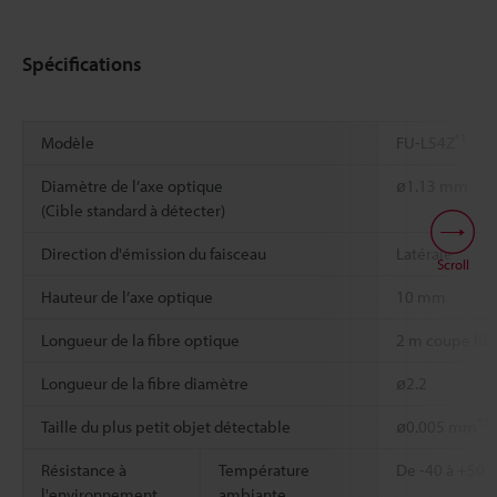
Spécifications
*1
Modèle
FU-L54Z
Diamètre de l’axe optique
ø1.13 mm
(Cible standard à détecter)
Direction d'émission du faisceau
Latérale
Scroll
Hauteur de l’axe optique
10 mm
Longueur de la fibre optique
2 m coupe lib
Longueur de la fibre diamètre
ø2.2
*2
Taille du plus petit objet détectable
ø0.005 mm
Résistance à
Température
De -40 à +50 °
l'environnement
ambiante