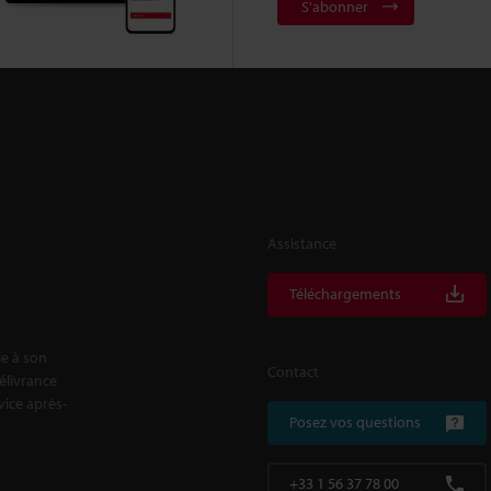
S'abonner
Assistance
Téléchargements
le à son
Contact
délivrance
rvice après-
Posez vos questions
+33 1 56 37 78 00