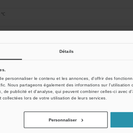
 °C
Détails
Fiche technique (PDF)
Autres modèles
es.
 personnaliser le contenu et les annonces, d'offrir des fonctionn
afic. Nous partageons également des informations sur l'utilisation 
, de publicité et d'analyse, qui peuvent combiner celles-ci avec d
t collectées lors de votre utilisation de leurs services.
ides techniques
Fiche technique (PDF)
Manu
Personnaliser