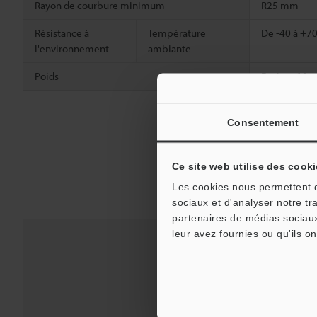
Rayon de courbure minimum
R25 mm
Résistance à
Température
De -40 à +70
l'environnement
ambiante
Poids
Environ 11 g
Consentement
Ce site web utilise des cooki
Les cookies nous permettent de
sociaux et d'analyser notre tr
partenaires de médias sociaux
leur avez fournies ou qu'ils on
Téléchargements:
Gu