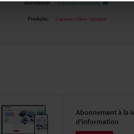
Assistance:
Posez vos questions
Produits:
Capteurs Fibre Optique
Abonnement à la le
d'information