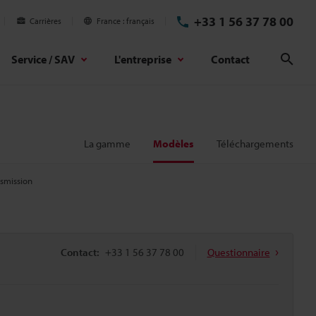
+33 1 56 37 78 00
Carrières
France
français
Service / SAV
L'entreprise
Contact
Rech
La gamme
Modèles
Téléchargements
nsmission
Contact:
+33 1 56 37 78 00
Questionnaire