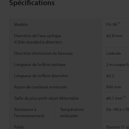
Spécifications
*1
Modèle
FU-96
Diamètre de l’axe optique
ø2.8 mm
(Cible standard à détecter)
Direction d'émission du faisceau
Latérale
Longueur de la fibre optique
2 m coupe l
Longueur de la fibre diamètre
ø2.2
Rayon de courbure minimum
R40 mm
*2
Taille du plus petit objet détectable
ø0.1 mm
Résistance à
Température
De -40 à +70
l'environnement
ambiante
Poids
Environ 71 g