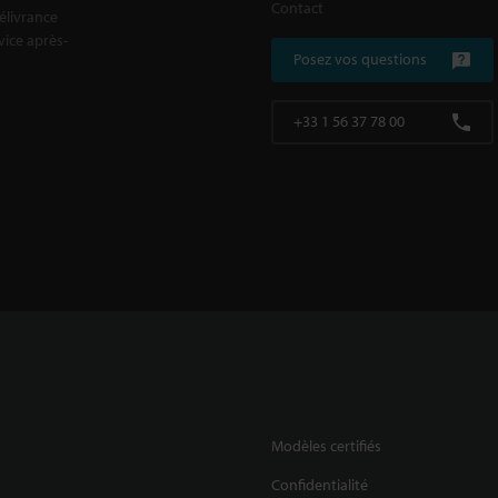
Contact
délivrance
rvice après-
Posez vos questions
+33 1 56 37 78 00
Modèles certifiés
Confidentialité