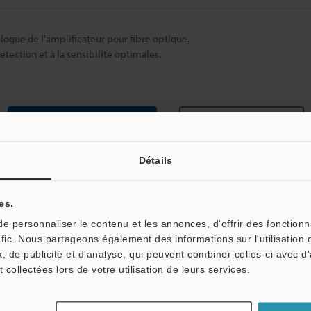
alogue de l'amplificateur pour fibre optique.
tection et à la sensibilité optimales.
Fiche technique (PDF)
Autres modèles
Détails
es.
 personnaliser le contenu et les annonces, d'offrir des fonctionn
afic. Nous partageons également des informations sur l'utilisation 
, de publicité et d'analyse, qui peuvent combiner celles-ci avec d
t collectées lors de votre utilisation de leurs services.
Télécharger le catalogue