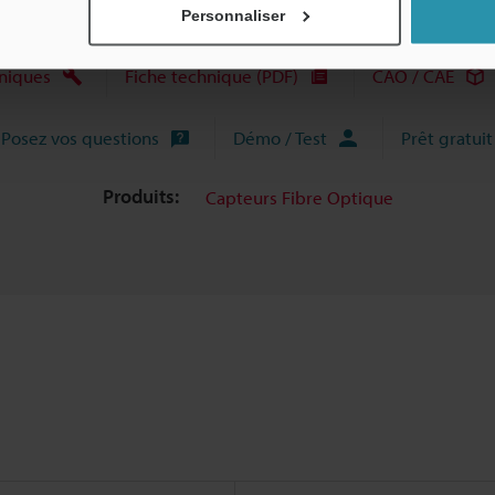
Personnaliser
niques
Fiche technique (PDF)
CAO / CAE
Posez vos questions
Démo / Test
Prêt gratuit
Produits:
Capteurs Fibre Optique