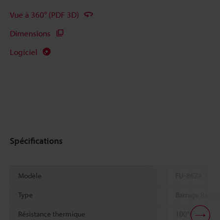
Vue à 360° (PDF 3D)
Dimensions
Logiciel
Spécifications
*1
Modèle
FU-86ZA
Type
Barrage Résist
*2
*3
Résistance thermique
100°C