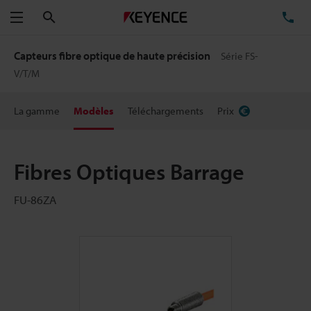
Rechercher
TÉ
Menu
Capteurs fibre optique de haute précision
Série FS-
V/T/M
La gamme
Modèles
Téléchargements
Prix
Fibres Optiques Barrage
FU-86ZA