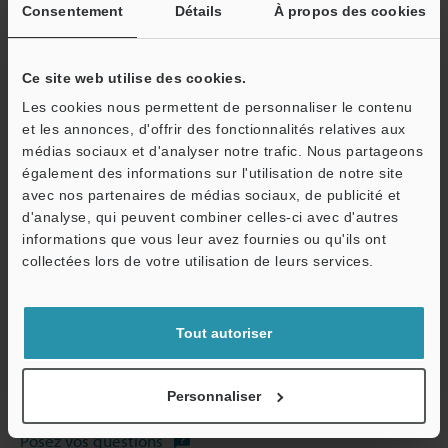
Consentement
Détails
À propos des cookies
Fiche technique (PDF)
Ce site web utilise des cookies.
Les cookies nous permettent de personnaliser le contenu
et les annonces, d'offrir des fonctionnalités relatives aux
Autres modèles
médias sociaux et d'analyser notre trafic. Nous partageons
également des informations sur l'utilisation de notre site
avec nos partenaires de médias sociaux, de publicité et
d'analyse, qui peuvent combiner celles-ci avec d'autres
O
informations que vous leur avez fournies ou qu'ils ont
Guides techniques
Service / SAV
collectées lors de votre utilisation de leurs services.
Fiche technique (PDF)
CAO / CAE
Tout autoriser
Manuels
Logiciel
Personnaliser
Posez vos questions