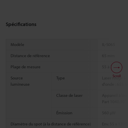
Spécifications
Modèle
IL-S065
Distance de référence
65 mm
Plage de mesure
55 à 75 mm
Scroll
Source
Type
Laser rouge à
lumineuse
d'onde : 655 n
Classe de laser
Appareil à las
*1
Part 1040.10
Émission
560 µW
Diamètre du spot (à la distance de référence)
Env. 55 x 170