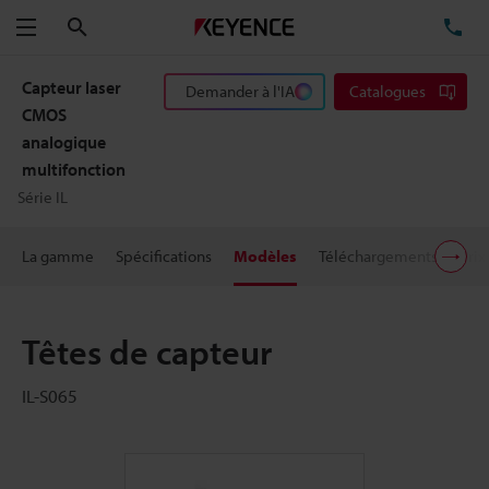
Rechercher
TÉ
Menu
Capteur laser
Demander à l'IA
Catalogues
CMOS
analogique
multifonction
Série IL
La gamme
Spécifications
Modèles
Téléchargements
Prix
Têtes de capteur
IL-S065