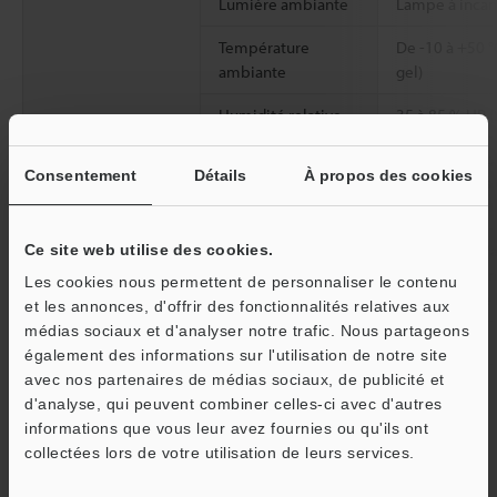
Lumière ambiante
Lampe à incan
Température
De -10 à +50 °
ambiante
gel)
Humidité relative
35 à 85 % HR (
Résistance aux
De 10 à 55 Hz
Consentement
Détails
À propos des cookies
vibrations
mm, 2 heures 
X, Y et Z
Matériau
Boîtier : PBT P
Ce site web utilise des cookies.
inoxydable, E
Les cookies nous permettent de personnaliser le contenu
protection de l
et les annonces, d'offrir des fonctionnalités relatives aux
médias sociaux et d'analyser notre trafic. Nous partageons
Poids
Environ 75 g
également des informations sur l'utilisation de notre site
avec nos partenaires de médias sociaux, de publicité et
d'analyse, qui peuvent combiner celles-ci avec d'autres
*1
La classification est basée sur la norme CEI60825-1,
informations que vous leur avez fournies ou qu'ils ont
conformément aux exigences du Laser Notice relatif aux
O
collectées lors de votre utilisation de leurs services.
dispositifs laser publié par la FDA (CDRH).
Service / SAV
*2
Valeur obtenue lors de la mesure de la cible standard KEYENCE