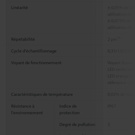
Linéarité
± 0,05% de la 
utilisation de
± 0,075% de la
utilisation de
*4
Répétabilité
2 µm
Cycle d'échantillonnage
0,33/1/2/5 ms 
Voyant de fonctionnement
Voyant d'avert
LED verte, Voy
LED orange, Vo
référence : LE
Caractéristiques de température
0,02% de la pl
Résistance à
Indice de
IP67
l'environnement
protection
Degré de pollution
3