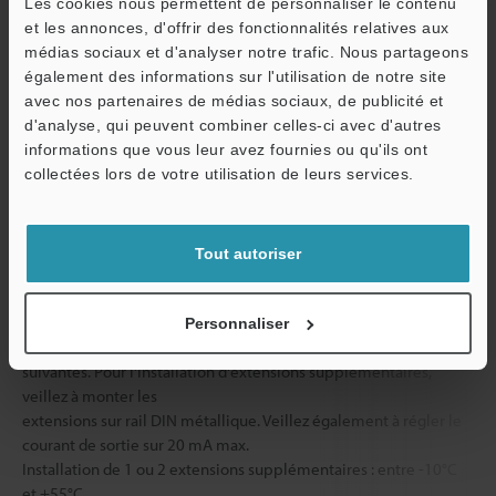
Les cookies nous permettent de personnaliser le contenu
Résistance à
Température ambiante
et les annonces, d'offrir des fonctionnalités relatives aux
l'environnement
médias sociaux et d'analyser notre trafic. Nous partageons
Résistance aux vibrations
également des informations sur l'utilisation de notre site
O
avec nos partenaires de médias sociaux, de publicité et
d'analyse, qui peuvent combiner celles-ci avec d'autres
Service / SAV
informations que vous leur avez fournies ou qu'ils ont
Matériaux
Unité principale
collectées lors de votre utilisation de leurs services.
Poids
Tout autoriser
*1
Pour les amplificateurs LV-S62 et LV-S63, seuls ceux dont les
références se terminent par B ou BP fonctionnent normalement.
*2
En cas d'installation d'extensions supplémentaires, la
Personnaliser
température ambiante appliquée varie selon les conditions
suivantes. Pour l'installation d'extensions supplémentaires,
veillez à monter les
extensions sur rail DIN métallique. Veillez également à régler le
courant de sortie sur 20 mA max.
Installation de 1 ou 2 extensions supplémentaires : entre -10°C
et +55°C