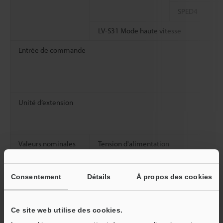
SPED4
LV-S31 Mode haute vitesse
Entrée de commande
Unité d’extension
Valeurs nominales
Tension d'alimentation
Consommation
Normale
Consentement
Détails
À propos des cookies
électriquet
Valeursnominales
Consommation
Semi-éco Tout
Ce site web utilise des cookies.
d’énergie