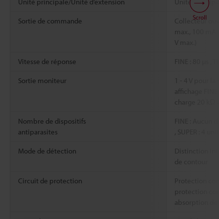
Unité principale/Unité d’extension
Unité principa
Scroll
Sortie de commande
Collecteur ouv
max., 100 mA m
V max.)
Vitesse de réponse
FINE : 80 µs , 
Sortie moniteur
1 - 4 V pour la 
affichage FINE
charge 20 kΩ 
Nombre de dispositifs
FINE : Aucun di
antiparasites
, SUPER : 4 uni
Mode de détection
Distinction in
de contour
Circuit de protection
Protection cont
protection con
absorption de