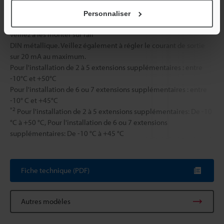
En cas d'installation d'extensions supplémentaires, la
température ambiante applicable varie selon les conditions
Personnaliser
suivantes. Pour l'installation d'extensions supplémentaires,
veillez à les monter sur rail
DIN métallique. Veillez également à régler le courant de sortie
sur 20 mA au maximum.
Pour l'installation de 2 à 5 extensions supplémentaires : entre
-10°C et +50°C
Pour l'installation de 6 ou 7 extensions supplémentaires : entre
-10° C et +45°C
*2
Pour l'installation de 2 à 5 extensions supplémentaires: De -10
°C à +50 °C, Pour l'installation de 6 ou 7 extensions
supplémentaires: De -10 °C à +45 °C
Fiche technique (PDF)
Autres modèles