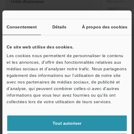
Unité d’extension
Possibilité d'i
supplémentaire
principale incl
Valeurs nominales
Tension
De 12 à 24 Vcc,
Consentement
Détails
À propos des cookies
d'alimentation
10 % ou moin
Valeursnominales
Consommationélec
1,5 W max. (12
Ce site web utilise des cookies.
trique
mA max. pour 
Les cookies nous permettent de personnaliser le contenu
et les annonces, d'offrir des fonctionnalités relatives aux
Résistance à
Température
De -10 à +55 °
médias sociaux et d'analyser notre trafic. Nous partageons
l'environnement
ambiante
également des informations sur l'utilisation de notre site
Humidité relative
De 35 à 85 % 
O
avec nos partenaires de médias sociaux, de publicité et
d'analyse, qui peuvent combiner celles-ci avec d'autres
Service / SAV
Matériaux
Unité principale
Polycarbonate
informations que vous leur avez fournies ou qu'ils ont
collectées lors de votre utilisation de leurs services.
Matériau
Boîtier
Poids
Environ 1 g
Tout autoriser
*1