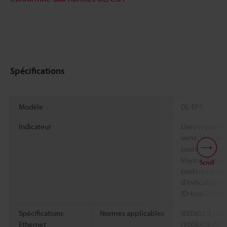
Spécifications
Modèle
DL-EP1
Indicateur
Lien/voyant d'
verte, Voyant 
couleurs (vert
Voyant d'état d
Scroll
couleurs (vert
d'indication 
(D-bus) 2 coul
Spécifications
Normes applicables
IEEE802.3 (10
Ethernet
(100BASE-TX)