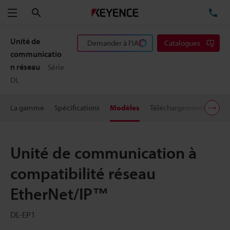
Rechercher
TÉ
Menu
Unité de
Demander à l'IA
Catalogues
communicatio
n réseau
Série
DL
La gamme
Spécifications
Modèles
Téléchargements
Prix
Unité de communication à
compatibilité réseau
EtherNet/IP™
DL-EP1