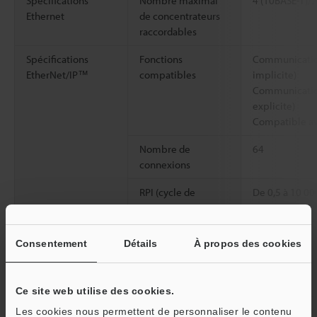
Spécifications
Nombre maximal
4 (10BASE-T)/
Ethernet
de concentrateurs
raccordables
Spécifications
Fonctions
Communicatio
EtherNet/IP™
compatibles
implicite)
Communicatio
explicite)
Compatible av
Nombre de
64
connexions
RPI (cycle de
De 0,5 à 10 00
transmission)
ms)
Bande passante
6000 pps
Consentement
Détails
À propos des cookies
tolérable pour la
communication
cyclique
Ce site web utilise des cookies.
Test de conformité
Compatible av
Les cookies nous permettent de personnaliser le contenu