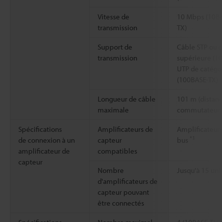
Vitesse de
10 Mbps (10B
transmission
TX)
Support de
Câble STP ou c
transmission
supérieure (1
UTP de catégo
(100BASE-TX)
Longueur de câble
101 m (distanc
maximale
commutateur 
Spécifications
Amplificateurs de
Amplificateurs
*1
de connexion à un
capteur
bus
amplificateur de
compatibles
capteur
Nombre
Jusqu'à 15 uni
d'amplificateurs de
capteur pouvant
être connectés