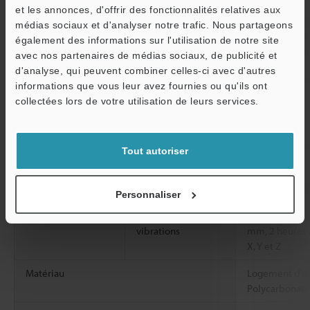
et les annonces, d'offrir des fonctionnalités relatives aux
Source d'alimentation
De à 30 Vcc, a
médias sociaux et d'analyser notre trafic. Nous partageons
crête) (fournie
également des informations sur l'utilisation de notre site
capteur racco
avec nos partenaires de médias sociaux, de publicité et
d'analyse, qui peuvent combiner celles-ci avec d'autres
Consommation électrique
1 500 mW ou m
informations que vous leur avez fournies ou qu'ils ont
O
maximum)
collectées lors de votre utilisation de leurs services.
Service / SAV
Résistance à
Degré de pollution
2
l'environnement
Température
De -20 à +55 °
Tout autoriser
ambiante
Humidité relative
35 à 85 % HR (
Personnaliser
Résistance aux
De 10 à 55 Hz
vibrations
mm, 2 heures 
X, Y et Z
Matériau
Logement d'uni
Polycarbonate