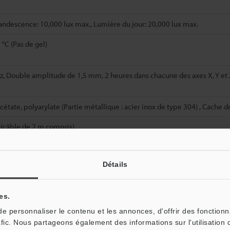
ndescence: 10,000 lux max., Lumière du jour: 20,000 lux max.
 °C (Pas de gel)
z, Double amplitude de 1,5 mm, 2 heures dans chacune des axes X, Y et 
étate, polyarylate (Partie métallique : acier inox de type 304) , Cache d
 (câble de 2 m compris)
Détails
Fiche technique (PDF)
Autres modèles
es.
 personnaliser le contenu et les annonces, d'offrir des fonctionn
afic. Nous partageons également des informations sur l'utilisation 