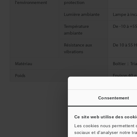
l'environnement
protection
Lumière ambiante
Lampe à inca
Température
De -10 à +55
ambiante
Résistance aux
De 10 à 55 H
vibrations
Matériau
Boîtier：Triac
Poids
Environ 40 g
Consentement
Ce site web utilise des cooki
Les cookies nous permettent de
sociaux et d'analyser notre tr