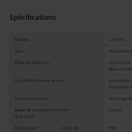
Spécifications
Modèle
CZ-H35S
Type
Annulation d
Plage de détection
28 à 52 mm
(Reco mman
Plus petit diamètre de spot
4,5 mm dia. 
Annulation de
Source lumineuse
LED rouge (
Rayon de courbure minimum
25 mm
de la fi bre
Résistance à
Indice de
IP40