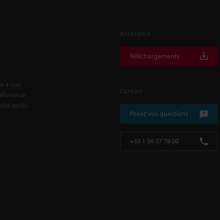
Assistance
Téléchargements
le à son
Contact
délivrance
rvice après-
Posez vos questions
+33 1 56 37 78 00