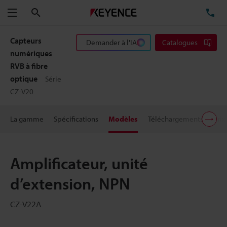
Rechercher
TÉ
Menu
Capteurs
Demander à l'IA
Catalogues
numériques
RVB à fibre
optique
Série
CZ-V20
La gamme
Spécifications
Modèles
Téléchargements
Prix
Amplificateur, unité
d’extension, NPN
CZ-V22A