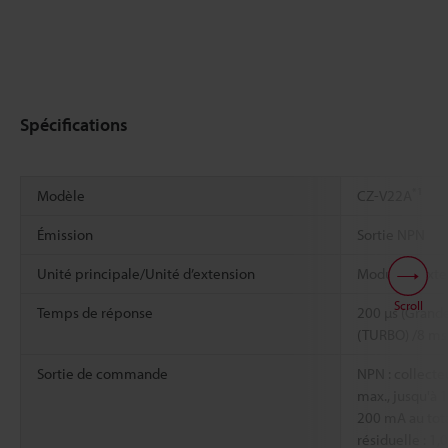
Spécifications
*1
Modèle
CZ-V22A
Émission
Sortie NPN
Unité principale/Unité d’extension
Module d'exte
Scroll
Temps de réponse
200 µs (Grande
(TURBO) /8 ms
Sortie de commande
NPN : collecte
max., jusqu'à 
200 mA au tota
résiduelle : 1,