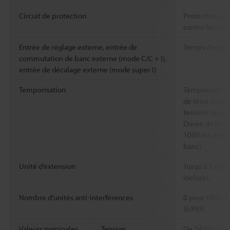
Circuit de protection
Protection cont
contre les suri
Entrée de réglage externe, entrée de
Temps d'entré
commutation de banc externe (mode C/C + I),
entrée de décalage externe (mode super I)
Temporisation
Temporisation
de mise sous t
tension, tempo
Durée de tempo
1000 ms (resp
banc)
Unité d’extension
Jusqu'à 3 unité
incluse),
Nombre d’unités anti-interférences
0 pour HIGH SP
SUPER
Valeurs nominales
Tension
De 24 Vcc, ond