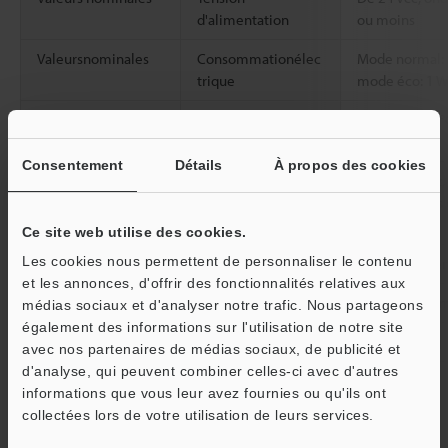
d'alimentation
ou moins
Valeursnominales
Consommationélec
Mode normal: 
trique
mode éco: 1 W
Résistance à
Température
De -10 à +55 °
l'environnement
ambiante
Consentement
Détails
À propos des cookies
Résistance aux
De 10 à 55 Hz
vibrations
mm, 2 heures 
et Z
Ce site web utilise des cookies.
Les cookies nous permettent de personnaliser le contenu
Matériau
Boîtier, couve
et les annonces, d'offrir des fonctionnalités relatives aux
Accessoires
Unité d'extrém
médias sociaux et d'analyser notre trafic. Nous partageons
également des informations sur l'utilisation de notre site
Poids
Environ 100 g
avec nos partenaires de médias sociaux, de publicité et
d'analyse, qui peuvent combiner celles-ci avec d'autres
informations que vous leur avez fournies ou qu'ils ont
O
*1
l’unité d’extension de la série FS-V20 ne peut pas être
collectées lors de votre utilisation de leurs services.
raccordée à l’unité principale de la série CZ-V20. Pour raccorder
Service / SAV