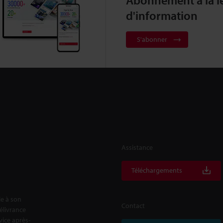
Abonnement à la le
d'information
S'abonner
Assistance
Téléchargements
le à son
Contact
délivrance
rvice après-