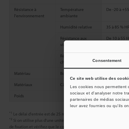
Résistance à
Température
De -20 à +55
l'environnement
ambiante
Humidité relative
35 à 85 % HR
Résistance aux
De 10 à 55 H
vibrations
2
Résistance aux
500 m/s
, 3
Consentement
chocs
Matériau
Boîtier
Unité princi
Ce site web utilise des cooki
Matériaux
Câble
PVC
Les cookies nous permettent de
sociaux et d'analyser notre tr
Poids
Environ 20 g
partenaires de médias sociaux
leur avez fournies ou qu'ils on
*1
Le délai d'entrée est de 25 ms (ON)/25 ms (OFF) lorsque le temps
*2
Si on utilise plus d'une unité, la température ambiante varie en f
de fixation et vérifiez que le courant de sortie est de 20 mA max. 