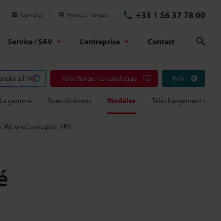
+33 1 56 37 78 00
Carrières
France
français
Service / SAV
L'entreprise
Contact
Rech
der à l'IA
Télécharger le catalogue
Prix
La gamme
Spécifications
Modèles
Téléchargements
r M8, unité principale, NPN
é