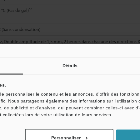
*2
 °C (Pas de gel)
 (Sans condensation)
z, Double amplitude de 1,5 mm, 2 heures dans chacune des directions X,
 fois dans chacune des directions X, Y et Z
Détails
pale et capot : Polycarbonate
es.
 personnaliser le contenu et les annonces, d'offrir des fonctionn
afic. Nous partageons également des informations sur l'utilisation 
, de publicité et d'analyse, qui peuvent combiner celles-ci avec d
t collectées lors de votre utilisation de leurs services.
 de calibrage externe est sélectionné.
onction des conditions suivantes. Montez les unités sur le rail DIN avec 
pour chaque unité.
Personnaliser