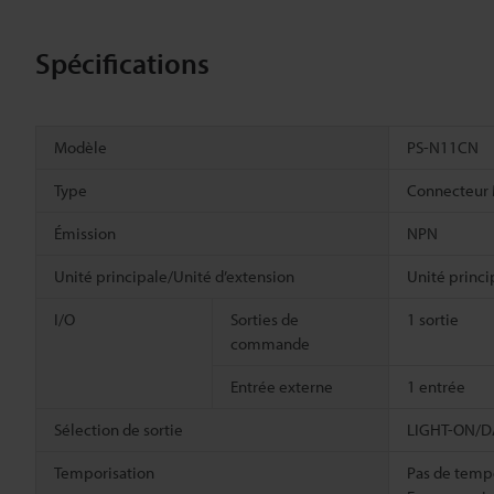
Spécifications
Modèle
PS-N11CN
Type
Connecteur
Émission
NPN
Unité principale/Unité d’extension
Unité princi
I/O
Sorties de
1 sortie
commande
Entrée externe
1 entrée
Sélection de sortie
LIGHT-ON/DA
Temporisation
Pas de tempo