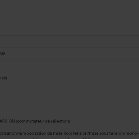
 M8
pale
RK-ON (commutateur de sélection)
risation/temporisation de mise hors tension/mise sous tension/mono-c