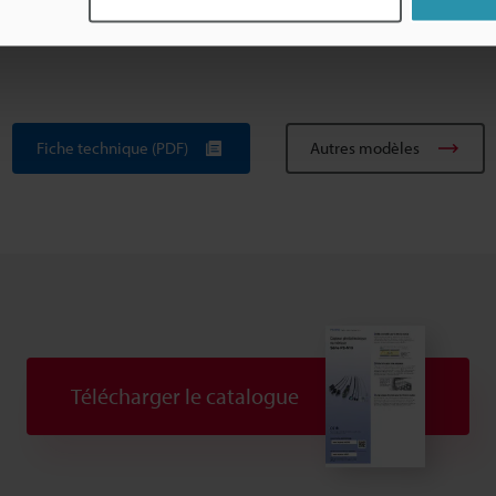
3 à 10 d'unités supplémentaires connectées: de -20 à +50 °C ; 11 à 16 d
Fiche technique (PDF)
Autres modèles
Télécharger le catalogue