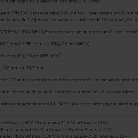
um par rapport à la valeur de consigne : ±10 % max.
uvert NPN 30 V, (sans extension) 100 mA max., (avec extension) 20 mA m
duelle max. de 1 V (lorsque le courant de sortie est de 10 mA max.)/2 V m
O/SUPER/ULTRA/MEGA (En mode double,le nombre d'unités anti-interfér
BO) /1 ms (SUPER) /4 ms (ULTRA) /16 ms (MEGA)
*1
rée 2 ms (ON)/20 ms (OFF) min
 l 9,8 mm × L 78,7 mm
nités (17 unités au total peuvent être connectées en incluant l’unité pri
ntre l'inversion de polarité, contre les surintensités et les surtensions
ension de fonctionnement 10 - 30 Vcc (avec ondulations)), ondulations (c
 mW max. (à 30 V. 28 mA max. à 24 V, 34 mA max. à 12 V)
00 mW max. (à 30 V. 24 mA max. à 24 V, 27 mA max. à 12 V)
plet : 490 mW max. (à 30 V. 17 mA max. à 24 V. 20 mA max. à 12 V)