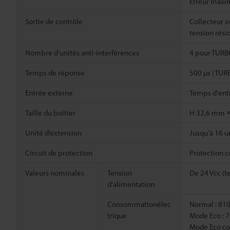
Erreur maxim
Sortie de contrôle
Collecteur o
tension rési
Nombre d’unités anti-interférences
4 pour TURB
Temps de réponse
500 µs (TUR
Entrée externe
Temps d'ent
Taille du boîtier
H 32,6 mm ×
Unité d’extension
Jusqu’à 16 u
Circuit de protection
Protection co
Valeurs nominales
Tension
De 24 Vcc (t
d'alimentation
Consommationélec
Normal : 810
trique
Mode Eco : 7
Mode Eco com