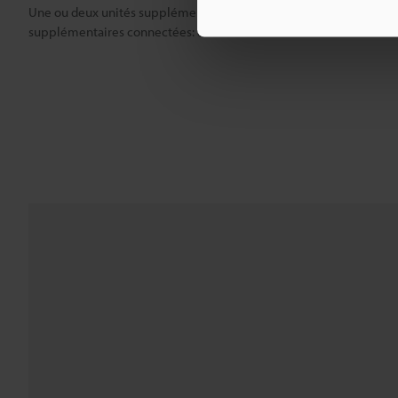
Une ou deux unités supplémentaires connectées: de -20 à +50 °C ; 
supplémentaires connectées: de -20 à +45 °C.