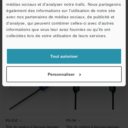
Fiche technique
médias sociaux et d'analyser notre trafic. Nous partageons
Fiche technique
O
également des informations sur l'utilisation de notre site
CAO / CAE
avec nos partenaires de médias sociaux, de publicité et
Service / SAV
CAO / CAE
d'analyse, qui peuvent combiner celles-ci avec d'autres
Manuels
informations que vous leur avez fournies ou qu'ils ont
Manuels
collectées lors de votre utilisation de leurs services.
Tout autoriser
Personnaliser
PS-55C
PS-56
Tête de capteur à faisceau barrage,
Tête de capteur à faisceau barrage,