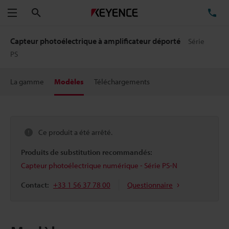
Rechercher
TÉ
Menu
Capteur photoélectrique à amplificateur déporté
Série
PS
La gamme
Modèles
Téléchargements
Ce produit a été arrêté.
Produits de substitution recommandés:
Capteur photoélectrique numérique - Série PS-N
Contact:
+33 1 56 37 78 00
Questionnaire