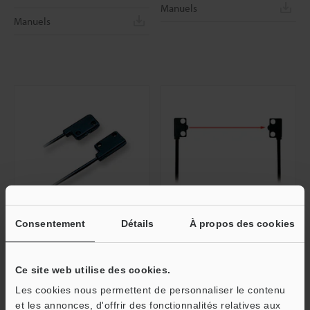
Manuels
Manuels
Consentement
Détails
À propos des cookies
PS-52C
PS-55
Tête de capteur à faisceau barrage,
Tête de capteur à faisceau barrage,
Application générale, Mince
Application générale, Grande
Ce site web utilise des cookies.
distance de détection
Dimensions
Les cookies nous permettent de personnaliser le contenu
Dimensions
et les annonces, d'offrir des fonctionnalités relatives aux