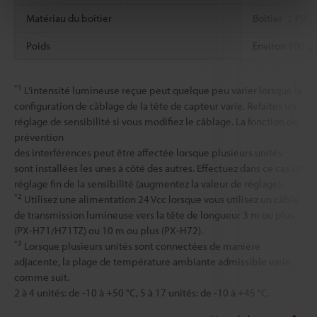
Matériau du boîtier
Boîtier ：PBT,
Poids
Environ 100 g 
*1
L'intensité lumineuse reçue peut quelque peu varier lorsque la
configuration de câblage de la tête de capteur varie. Refaites un
réglage de sensibilité si vous modifiez le câblage. La fonction de
prévention
des interférences peut être affectée lorsque plusieurs unités
sont installées les unes à côté des autres. Effectuez dans ce cas un
réglage fin de la sensibilité (augmentez la valeur de réglage).
*2
Utilisez une alimentation 24 Vcc lorsque vous utilisez un câble
de transmission lumineuse vers la tête de longueur 3 m ou plus
(PX-H71/H71TZ) ou 10 m ou plus (PX-H72).
*3
Lorsque plusieurs unités sont connectées de manière
adjacente, la plage de température ambiante admissible varie
comme suit.
2 à 4 unités: de -10 à +50 °C, 5 à 17 unités: de -10 à +45 °C.