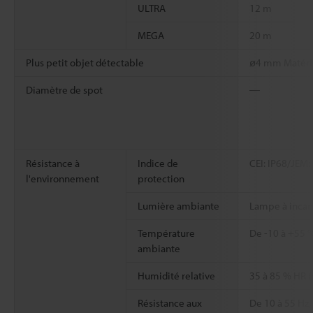
ULTRA
12 m
MEGA
20 m
Plus petit objet détectable
ø4 mm Matéri
Diamètre de spot
―
Résistance à
Indice de
CEI: IP68/JEM:
l'environnement
protection
Lumière ambiante
Lampe à incand
Température
De -10 à +55 °
ambiante
Humidité relative
35 à 85 % HR (
Résistance aux
De 10 à 55 Hz,