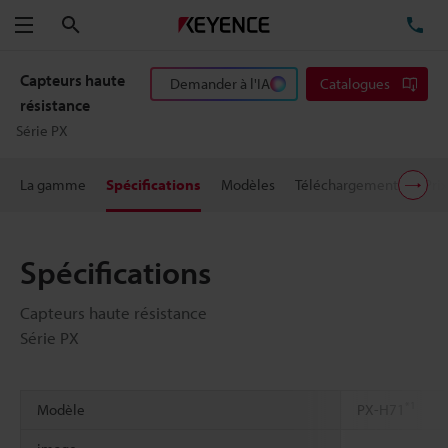
Rechercher
TÉ
Menu
Capteurs haute
Demander à l'IA
Catalogues
résistance
Série PX
La gamme
Spécifications
Modèles
Téléchargements
Prix
Spécifications
Capteurs haute résistance
Série PX
*1
Modèle
PX-H71