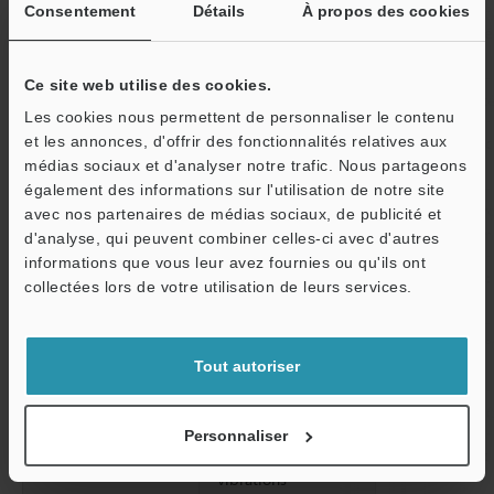
Consentement
Détails
À propos des cookies
Entrée extérieure
Temps d'entré
minimum.
Ce site web utilise des cookies.
Prévention des interférences
Jusqu'à 4 unit
Les cookies nous permettent de personnaliser le contenu
et les annonces, d'offrir des fonctionnalités relatives aux
Valeurs nominales
Tension
De 12 à 24 Vcc
médias sociaux et d'analyser notre trafic. Nous partageons
d'alimentation
également des informations sur l'utilisation de notre site
Valeursnominales
Consommationélec
Mode standard
avec nos partenaires de médias sociaux, de publicité et
trique
Mode économie
d'analyse, qui peuvent combiner celles-ci avec d'autres
informations que vous leur avez fournies ou qu'ils ont
O
Résistance à
Indice de
CEI: IP67/JEM:
collectées lors de votre utilisation de leurs services.
l'environnement
protection
Service / SAV
Température
De -10 à +55 °
Tout autoriser
ambiante
Humidité relative
35 à 85 % HR (
Personnaliser
Résistance aux
De 10 à 55 Hz,
vibrations