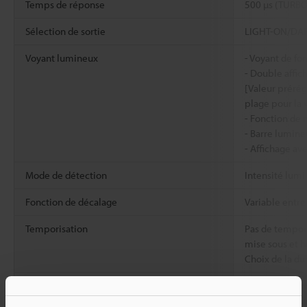
Temps de réponse
500 µs (TURBO
Sélection de sortie
LIGHT-ON/DA
Voyant lumineux
- Voyant de fo
- Double affi
[Valeur prérégl
plage pour la 
- Fonction de 
- Barre lumine
- Affichage ave
Mode de détection
Intensité lumi
Fonction de décalage
Variable entre
Temporisation
Pas de tempori
mise sous et h
Choix de la d
Sortie de contrôle
Collecteur ouv
tension résidu