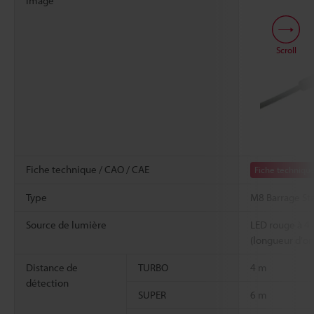
image
Scroll
Fiche technique / CAO / CAE
Fiche techniqu
Type
M8 Barrage St
Source de lumière
LED rouge à 4
(longueur d'
Distance de
TURBO
4 m
détection
SUPER
6 m