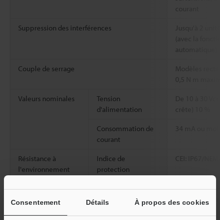
courant
Suppression des interférences
Jusqu'à 2 unit
(avec la fonct
automatique)
Couple de serrage
Modèles rectang
0,5 N m max
Valeurs nominales
Tension
De 10 à 30 Vcc
d'alimentation
crête) 10 %
Consommation de
34 mA ou moi
courant
Résistance à
Indice de
CEI: IP67/NEMA
l'environnement
protection
Lumière ambiante
Lampe à incan
Lumière solair
Consentement
Détails
À propos des cookies
Température
De -20 à +55 °