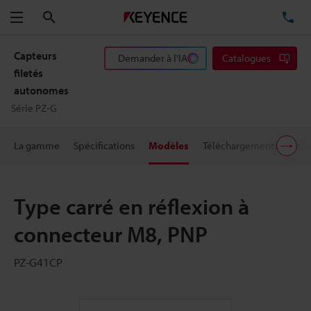
Rechercher
TÉ
Menu
Capteurs
Demander à l'IA
Catalogues
filetés
autonomes
Série PZ-G
La gamme
Spécifications
Modèles
Téléchargements
Prix
Type carré en réflexion à
connecteur M8, PNP
PZ-G41CP