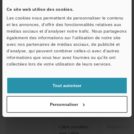
ambiante
Ce site web utilise des cookies.
Humidité relative
35 à 85 % HR (
Les cookies nous permettent de personnaliser le contenu
et les annonces, d'offrir des fonctionnalités relatives aux
Résistance aux
De 10 à 55 Hz
médias sociaux et d'analyser notre trafic. Nous partageons
vibrations
mm, 2 heures 
également des informations sur l'utilisation de notre site
X, Y et Z
avec nos partenaires de médias sociaux, de publicité et
d'analyse, qui peuvent combiner celles-ci avec d'autres
2
Résistance aux
1,000 m/s
, 6
informations que vous leur avez fournies ou qu'ils ont
O
chocs
directions X, Y
collectées lors de votre utilisation de leurs services.
Service / SAV
Matériaux
Boîtier, écrou M18
PBT renforcé d
(modèles filetés
uniquement)
Tout autoriser
Cache de l’objectif
Polyarylate (P
Personnaliser
Condensateur
Polyamide (PA)
d'appoint
Câble (modèles
Polychlorure d
avec câble