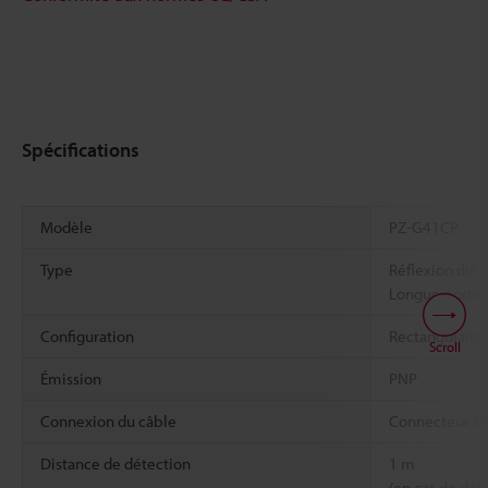
Spécifications
Modèle
PZ-G41CP
Type
Réflexion diff
Longue porté
Configuration
Rectangulaire
Scroll
Émission
PNP
Connexion du câble
Connecteur 
Distance de détection
1 m
(en cas de dét