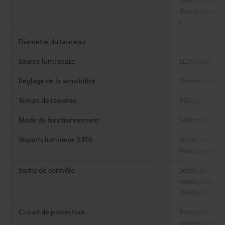
d'un papier bl
)
Diamètre du faisceau
―
Source lumineuse
LED rouge
Réglage de la sensibilité
Potentiomètre 
Temps de réponse
500 µs
Mode de fonctionnement
Sélecteur Lig
Voyants lumineux (LED)
Sortie : LED or
Fonctionnemen
Sortie de contrôle
Sortie de colle
maximum, 100
résiduelle : 
Circuit de protection
Protection à po
surtensions, a