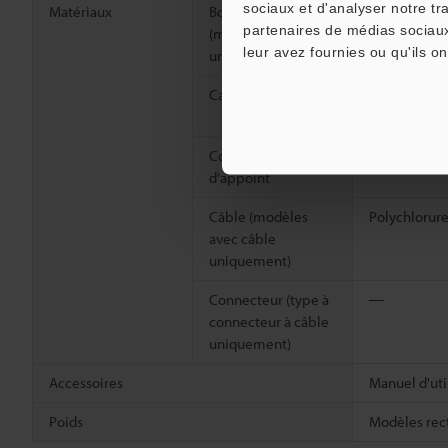
sociaux et d'analyser notre tr
Matériaux
Boîtier, écrou M18
PBT renforcé
partenaires de médias sociaux
(modèles filetés
leur avez fournies ou qu'ils on
uniquement)
Cache de l’objectif
Acrylique
(PMMA)
Condensateur
Polyamide (P
d'appoint
Câble (modèles
Polychlorure
avec câble
uniquement)
Connecteur (type à
―
connecteur à câble
uniquement)
Accessoires
Manuel d'uti
Poids
Modèles rect