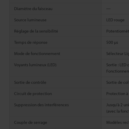
Diamètre du faisceau
―
Source lumineuse
LED rouge
Réglage de la sensibilité
Potentiomètr
Temps de réponse
500 µs
Mode de fonctionnement
Sélecteur L
Voyants lumineux (LED)
Sortie : LED 
Fonctionneme
Sortie de contrôle
Sortie de c
Circuit de protection
Protection à
Suppression des interférences
Jusqu'à 2 un
(avec la fon
Couple de serrage
Modèles rect