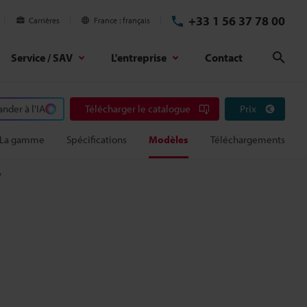
+33 1 56 37 78 00
Carrières
France
français
Service / SAV
L'entreprise
Contact
Rech
der à l'IA
Télécharger le catalogue
Prix
La gamme
Spécifications
Modèles
Téléchargements
P