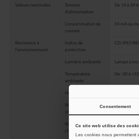
Valeurs nominales
Tension
De 10 à 30 V
d'alimentation
Consommation de
34 mA ou m
courant
Résistance à
Indice de
CEI: IP67/NE
l'environnement
protection
Lumière ambiante
Lampe à inca
Température
De -20 à +55
ambiante
Humidité relative
35 à 85 % HR
Résistance aux
De 10 à 55 H
Consentement
vibrations
2
Résistance aux
1,000 m/s
,
Ce site web utilise des cooki
chocs
Les cookies nous permettent de