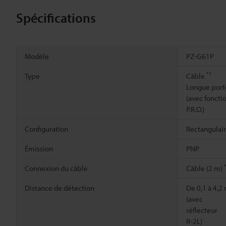
Spécifications
Modèle
PZ-G61P
*1
Type
Câble
Longue port
(avec foncti
P.R.O.)
Configuration
Rectangulai
Émission
PNP
Connexion du câble
Câble (2 m)
Distance de détection
De 0,1 à 4,2
(avec
réflecteur
R-2L)