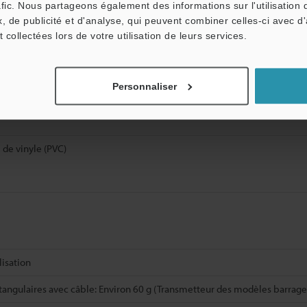
afic. Nous partageons également des informations sur l'utilisation 
 de fibre de verre
, de publicité et d'analyse, qui peuvent combiner celles-ci avec d
t collectées lors de votre utilisation de leurs services.
Personnaliser
A) renforcé de fibre de verre
 de vinyle (PVC)
lisation
angulaires avec câble: Environ 60 g (Transmetteur des modèles barrage: