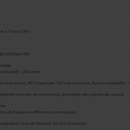
e à 1 tour (230°)
ight-ON/Dark-ON
orange,
nt stable : LED verte
ollecteur ouvert, 30 V maximum, 100 mA maximum, Tension résiduelle :
 polarité inversée, les surtensions, absorption des pointes de courant
ités
ction de fréquence différente automatique)
angulaires (trou de fixation) : 0,5 N m maximum