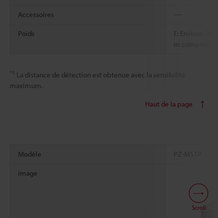
Accessoires
―
Poids
E: Environ 50 g
m compris)
*1
La distance de détection est obtenue avec la sensibilité
maximum.
Haut de la page
Modèle
PZ-M51P
image
Scroll