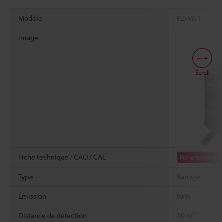
Modèle
PZ-M51
image
Scroll
Fiche technique / CAO / CAE
Fiche techniqu
Type
Barrage
Émission
NPN
*1
Distance de détection
10 m