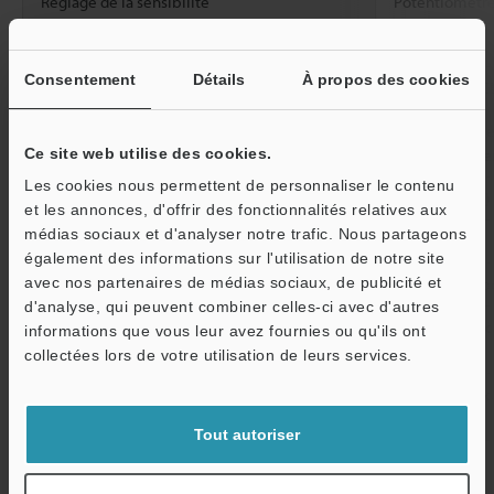
Réglage de la sensibilité
Potentiomètre 
Temps de réponse
1,5 ms max.
Consentement
Détails
À propos des cookies
Mode de fonctionnement
L-ON/D-ON (CL
Voyant lumineux
Sortie et alim
Ce site web utilise des cookies.
fonctionnement
Les cookies nous permettent de personnaliser le contenu
Sortie de contrôle
100 mA (24 V) 
et les annonces, d'offrir des fonctionnalités relatives aux
médias sociaux et d'analyser notre trafic. Nous partageons
Moniteur numérique
―
également des informations sur l'utilisation de notre site
avec nos partenaires de médias sociaux, de publicité et
Circuit de protection
Protection à p
d'analyse, qui peuvent combiner celles-ci avec d'autres
Valeurs nominales
Tension
De 12 à 24 Vcc
informations que vous leur avez fournies ou qu'ils ont
O
d'alimentation
collectées lors de votre utilisation de leurs services.
Service / SAV
Valeursnominales
Consommationélec
E : 24 mA max.
trique
Tout autoriser
Résistance à
Indice de
IP67
l'environnement
protection