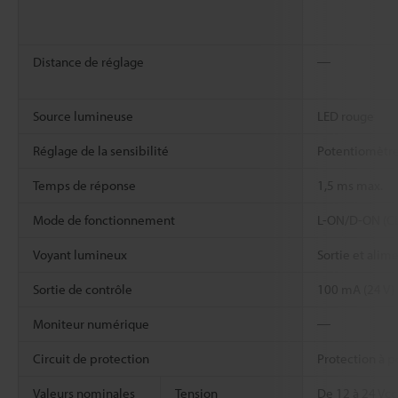
Distance de réglage
―
Source lumineuse
LED rouge
Réglage de la sensibilité
Potentiomètre 
Temps de réponse
1,5 ms max.
Mode de fonctionnement
L-ON/D-ON (CL
Voyant lumineux
Sortie et alim
Sortie de contrôle
100 mA (24 V) 
Moniteur numérique
―
Circuit de protection
Protection à p
Valeurs nominales
Tension
De 12 à 24 Vcc