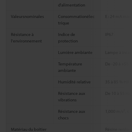
d'alimentation
Valeursnominales
Consommationélec
E : 24 mA max.
trique
Résistance à
Indice de
IP67
l'environnement
protection
Lumière ambiante
Lampe à incand
Température
De -20 à +55 °
ambiante
Humidité relative
35 à 85 % HR (
Résistance aux
De 10 à 55 Hz,
vibrations
2
Résistance aux
1,000 m/s
, 6
chocs
Matériau du boîtier
Résine renforc