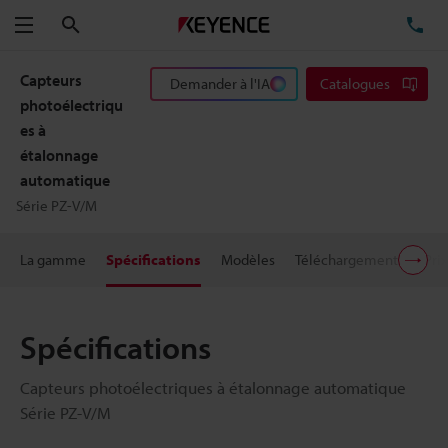
Rechercher
TÉ
Menu
Capteurs
Demander à l'IA
Catalogues
photoélectriqu
es à
étalonnage
automatique
Série PZ-V/M
La gamme
Spécifications
Modèles
Téléchargements
Prix
Spécifications
Capteurs photoélectriques à étalonnage automatique
Série PZ-V/M