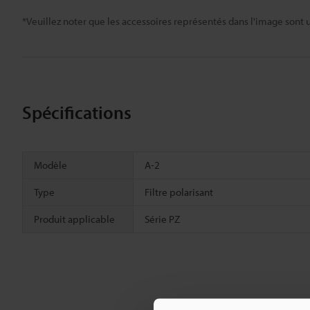
*Veuillez noter que les accessoires représentés dans l'image sont u
Spécifications
Modèle
A-2
Type
Filtre polarisant
Produit applicable
Série PZ