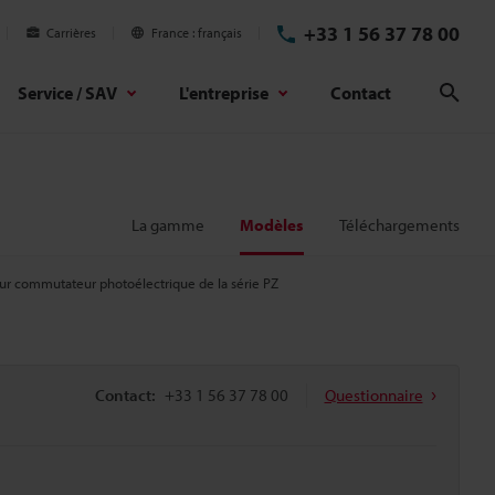
+33 1 56 37 78 00
Carrières
France
français
Service / SAV
L'entreprise
Contact
Rech
La gamme
Modèles
Téléchargements
pour commutateur photoélectrique de la série PZ
Contact:
+33 1 56 37 78 00
Questionnaire