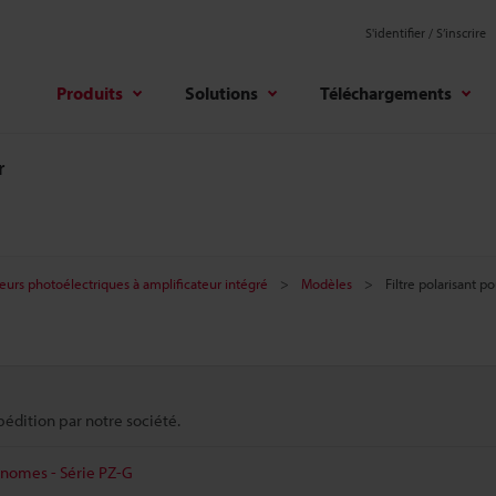
S'identifier / S’inscrire
Produits
Solutions
Téléchargements
r
eurs photoélectriques à amplificateur intégré
Modèles
Filtre polarisant 
pédition par notre société.
onomes - Série PZ-G