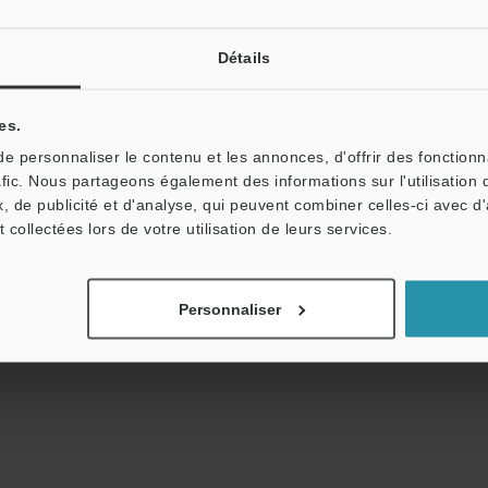
Détails
es.
 personnaliser le contenu et les annonces, d'offrir des fonctionn
des techniques
Fiche technique (PDF)
CAO / 
afic. Nous partageons également des informations sur l'utilisation 
, de publicité et d'analyse, qui peuvent combiner celles-ci avec d
t collectées lors de votre utilisation de leurs services.
Assistance:
Posez vos questions
Produits:
Cellules Photoélectriques
Personnaliser