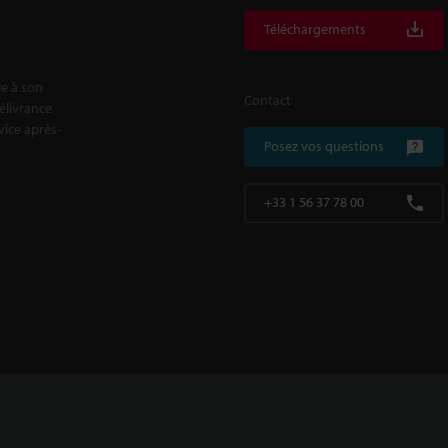
Téléchargements
le à son
Contact
délivrance
rvice après-
Posez vos questions
+33 1 56 37 78 00