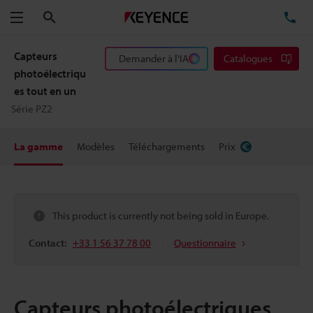
Rechercher
TÉ
Menu
Capteurs
Demander à l'IA
Catalogues
photoélectriqu
es tout en un
Série PZ2
La gamme
Modèles
Téléchargements
Prix
This product is currently not being sold in Europe.
Contact:
+33 1 56 37 78 00
Questionnaire
Capteurs photoélectriques