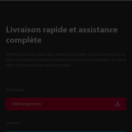
Livraison rapide et assistance
complète
KEYENCE assiste ses clients de la sélection du modèle à son exploitation sur la
ligne de production à travers la délivrance d'instructions d'utilisation sur site et
l'offre d'un service après-vente performant.
Assistance
Téléchargements
Contact