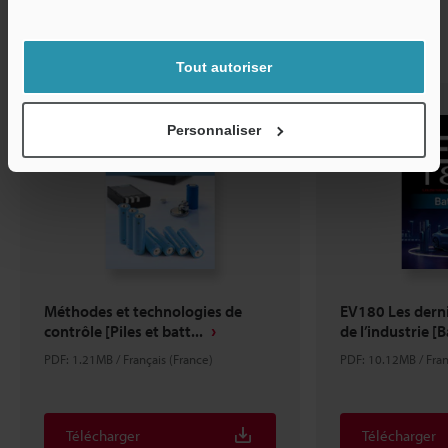
Service / SAV
Articles recommandés
Tout autoriser
Personnaliser
Méthodes et technologies de
EV180 Les derni
contrôle [Piles et batt...
de l’industrie [Ba
PDF: 1.21MB / Français (France)
PDF: 10.12MB / Fran
Télécharger
Télécharger