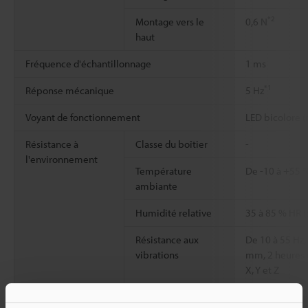
*2
Montage vers le
0,6 N
haut
Fréquence d'échantillonnage
1 ms
*1
Réponse mécanique
5 Hz
Voyant de fonctionnement
LED bicolore (
Résistance à
Classe du boîtier
-
l'environnement
Température
De -10 à +55 °
ambiante
Humidité relative
35 à 85 % HR (
Résistance aux
De 10 à 55 Hz
vibrations
mm, 2 heures 
X, Y et Z
Matériaux
Boîtier principal
Boîtier coulé p