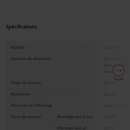
Spécifications
Modèle
GT2-H32L
Système de détection
Échelle en qua
avec capteur 
absolue (sans e
Scroll
Plage de mesure
32 mm
Résolution
0,5 μm
Précision de l'affichage
3 µm (crête à 
*2
Force de mesure
Montage vers le bas
1,2 N
*2
Montage latéral
0,9 N