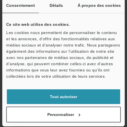
Voyant: polyar
Consentement
Détails
À propos des cookies
Soufflet anti-
-
poussière
Ce site web utilise des cookies.
Contact
Acier inoxyda
Les cookies nous permettent de personnaliser le contenu
et les annonces, d'offrir des fonctionnalités relatives aux
Câble pour tête de capteur
en option (co
médias sociaux et d'analyser notre trafic. Nous partageons
également des informations sur l'utilisation de notre site
Poids
Environ 270 g 
avec nos partenaires de médias sociaux, de publicité et
d'analyse, qui peuvent combiner celles-ci avec d'autres
*1
Valeur pour une température ambiante de 20 °C.
informations que vous leur avez fournies ou qu'ils ont
O
*2
Valeur au centre de la plage de mesure. La force de mesure
collectées lors de votre utilisation de leurs services.
Service / SAV
dépend de la façon dont le souffl et anti-poussière a été monté.
*3
Le contact est inclus avec le capteur.
Tout autoriser
Fiche technique (PDF)
Personnaliser