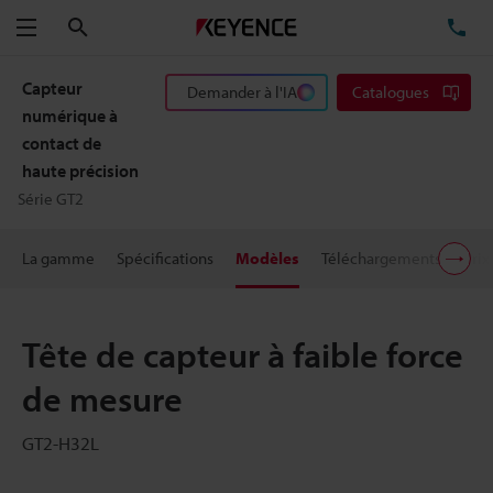
Rechercher
TÉ
Menu
Capteur
Demander à l'IA
Catalogues
numérique à
contact de
haute précision
Série GT2
La gamme
Spécifications
Modèles
Téléchargements
Prix
Tête de capteur à faible force
de mesure
GT2-H32L