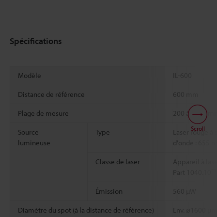
Spécifications
Modèle
IL-600
Distance de référence
600 mm
Plage de mesure
200 à 1000 m
Scroll
Source
Type
Laser rouge à
lumineuse
d'onde : 655 n
Classe de laser
Appareil à las
*1
Part 1040.10
Émission
560 µW
Diamètre du spot (à la distance de référence)
Env. ø1600 µ