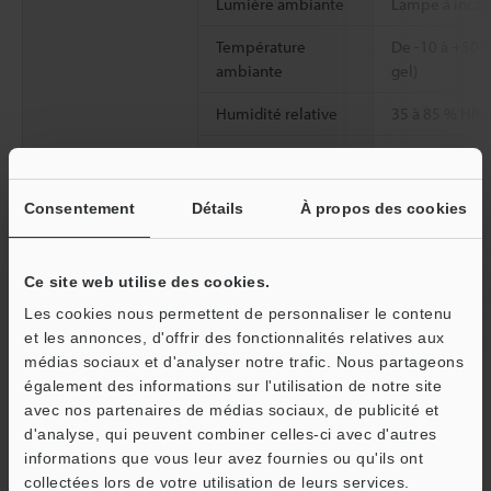
Lumière ambiante
Lampe à incan
Température
De -10 à +50 °
ambiante
gel)
Humidité relative
35 à 85 % HR (
Résistance aux
De 10 à 55 Hz
vibrations
mm, 2 heures 
X, Y et Z
Consentement
Détails
À propos des cookies
Matériau
Boîtier : PBT P
inoxydable, E
Ce site web utilise des cookies.
protection de l
Les cookies nous permettent de personnaliser le contenu
Poids
Environ 135 g
et les annonces, d'offrir des fonctionnalités relatives aux
médias sociaux et d'analyser notre trafic. Nous partageons
également des informations sur l'utilisation de notre site
*1
La classification est basée sur la norme CEI60825-1,
avec nos partenaires de médias sociaux, de publicité et
conformément aux exigences du Laser Notice relatif aux
d'analyse, qui peuvent combiner celles-ci avec d'autres
dispositifs laser publié par la FDA (CDRH).
informations que vous leur avez fournies ou qu'ils ont
O
*2
Valeur obtenue lors de la mesure de la cible standard KEYENCE
collectées lors de votre utilisation de leurs services.