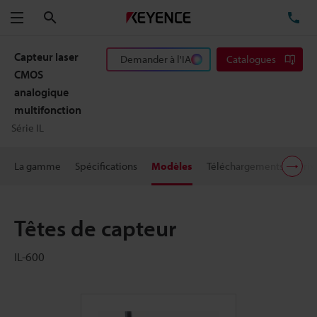
Rechercher
TÉ
Menu
Capteur laser
Demander à l'IA
Catalogues
CMOS
analogique
multifonction
Série IL
La gamme
Spécifications
Modèles
Téléchargements
Prix
Têtes de capteur
IL-600