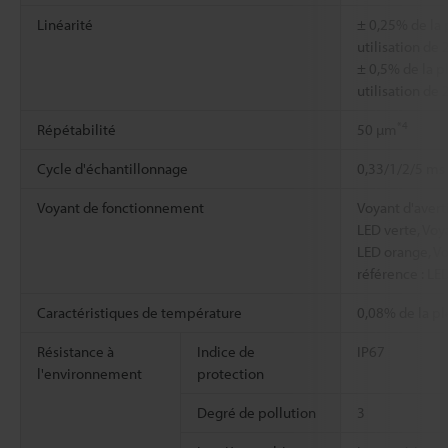
Linéarité
± 0,25% de la 
utilisation de
± 0,5% de la p
utilisation de
*4
Répétabilité
50 µm
Cycle d'échantillonnage
0,33/1/2/5 ms 
Voyant de fonctionnement
Voyant d'avert
LED verte, Voy
LED orange, Vo
référence : LE
Caractéristiques de température
0,08% de la pl
Résistance à
Indice de
IP67
l'environnement
protection
Degré de pollution
3