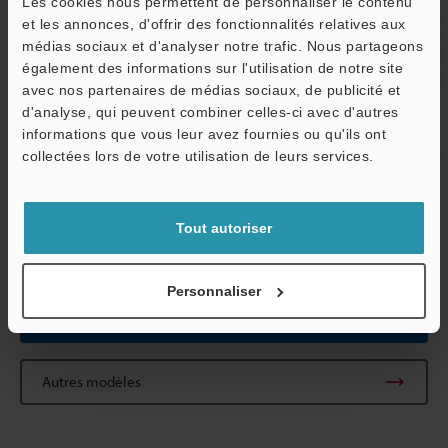
Les cookies nous permettent de personnaliser le contenu
Humidité relative
35 à 85 % HR (
et les annonces, d'offrir des fonctionnalités relatives aux
médias sociaux et d'analyser notre trafic. Nous partageons
Résistance aux
De 10 à 55 Hz
également des informations sur l'utilisation de notre site
vibrations
mm, 2 heures 
O
avec nos partenaires de médias sociaux, de publicité et
X, Y et Z
d'analyse, qui peuvent combiner celles-ci avec d'autres
Service / SAV
informations que vous leur avez fournies ou qu'ils ont
Poids
Environ 30 g
collectées lors de votre utilisation de leurs services.
*1
Le SH-302 ne peut pas être utilisé avec le EG-547W.
*2
Les valeurs ci-dessus ont été obtenues en réglant la distance
Tout autoriser
de détection à 50% de la distance de détection stable.
Personnaliser
Fiche technique (PDF)
Autres modèles