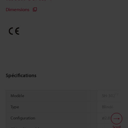
Dimensions
Spécifications
*1
Modèle
SH-302
Type
Blindé
Configuration
ø2.8×12 Cylin
Scroll