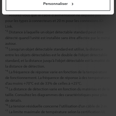
Personnaliser
*1
Assurez-vous que le câble d’alimentation ne dépasse pas 30 m
pour les types à connecteurs et 20 m pour les connexions IO-
Link.
*2
Distance à laquelle un objet détectable standard peut être
détecté quand l’unité est installée sans être affectée par le métal
autour.
*3
Lorsqu’un objet détectable standard est utilisé, la distance
entre les objets détectables est le double de l’objet détectable
standard, et la distance jusqu’à l’objet détectable est la moitié de
la distance de détection.
*4
La fréquence de réponse varie en fonction de la température
de fonctionnement. La fréquence de réponse à des températures
d’au moins +70°C est de 33% de celles à +25°C.
*5
La distance de détection varie en fonction du matériau et de la
taille. Consultez les diagrammes des caractéristiques pour plus
de détails.
*6
La tension résiduelle concerne l’utilisation d’un câble de 2 m.
*7
La limite maximale de température selon la certification UL