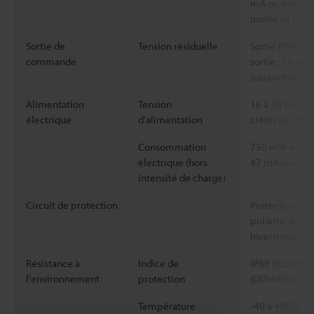
mA ou moins p
moins au total
Sortie de
Tension résiduelle
Sortie PNP : 2
commande
sortie : 10 mA
(courant de so
Alimentation
Tension
16 à 30 Vc.c. (
électrique
d’alimentation
crête) de 10% 
Consommation
750 mW ou moi
électrique (hors
47 mA ou moin
intensité de charge)
Circuit de protection
Protection con
polarité, les co
inversions de 
Résistance à
Indice de
IP68 (IEC60529
l'environnement
protection
(DIN40050)
Température
-40 à +85°C (p