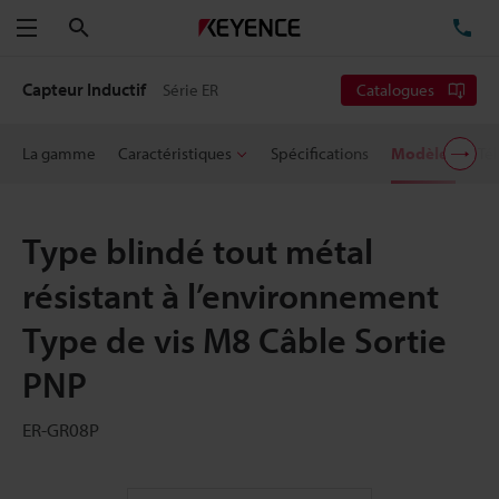
Rechercher
TÉ
Menu
Capteur Inductif
Série ER
Catalogues
La gamme
Caractéristiques
Spécifications
Modèles
Té
Type blindé tout métal
résistant à l’environnement
Type de vis M8 Câble Sortie
PNP
ER-GR08P