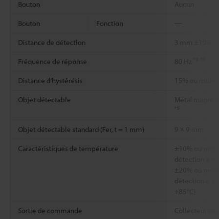
Bouton
Aucun
Bouton
Fonction
―
*2
Distance de détection
3 mm ±10%
*3
*4
Fréquence de réponse
80 Hz
Distance d’hystérésis
15% ou moins 
Objet détectable
Métal magnéti
*5
Objet détectable standard (Fer, t = 1 mm)
9 × 9 mm
Caractéristiques de température
±10% ou moins
détection à +2
±20% ou moins
détection à +2
+85°C)
Sortie de commande
Collecteur ouve