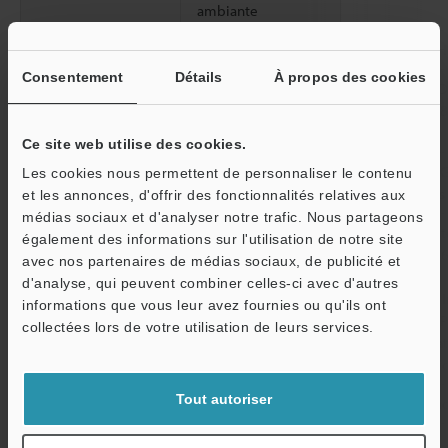
ambiante
Humidité relative
Jusqu’à 95% H
Consentement
Détails
À propos des cookies
Résistance aux
10 à 500 Hz ; 
vibrations
puissance : 0,
Z
Ce site web utilise des cookies.
2
Résistance aux
500 m/s
(50 G
Les cookies nous permettent de personnaliser le contenu
chocs
des directions 
et les annonces, d'offrir des fonctionnalités relatives aux
médias sociaux et d'analyser notre trafic. Nous partageons
Matériau
Surface de dét
également des informations sur l'utilisation de notre site
Écrou : SUS316
avec nos partenaires de médias sociaux, de publicité et
SUS316L
d'analyse, qui peuvent combiner celles-ci avec d'autres
O
[Connecteur] In
informations que vous leur avez fournies ou qu'ils ont
Service / SAV
Connecteur : P
collectées lors de votre utilisation de leurs services.
[Câble] Indica
câble (M8 uniq
Tout autoriser
Accessoires
Écrou ×2, Ron
Poids
Environ 65 g