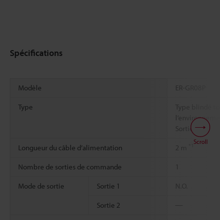
Spécifications
Modèle
ER-GR08P
Type
Type blindé to
l’environneme
Sortie PNP
Scroll
*1
Longueur du câble d’alimentation
2 m
Nombre de sorties de commande
1
Mode de sortie
Sortie 1
N.O.
Sortie 2
―