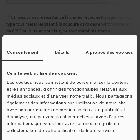
*1
Utilisez un câble résistant à la chaleur et au nettoyage pour le
type tout métal résistant à la soudure dans des environnements
de 80°C ou plus, et pour le type tout métal résistant à
l’environnement dans des environnements à moins de -25°C ou
plus de 80°C.
*2
Avec le type polyvalent tout métal ou le type tout métal
Consentement
Détails
À propos des cookies
résistant à l’environnement, l’indice de protection est IP67.
Ce site web utilise des cookies.
Fiche technique (PDF)
Les cookies nous permettent de personnaliser le contenu
et les annonces, d'offrir des fonctionnalités relatives aux
médias sociaux et d'analyser notre trafic. Nous partageons
Autres modèles
également des informations sur l'utilisation de notre site
avec nos partenaires de médias sociaux, de publicité et
d'analyse, qui peuvent combiner celles-ci avec d'autres
O
informations que vous leur avez fournies ou qu'ils ont
Service / SAV
collectées lors de votre utilisation de leurs services.