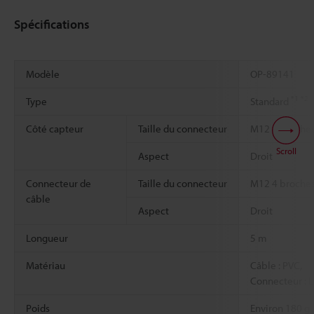
Spécifications
Modèle
OP-89141
*1
*2
Type
Standard
Côté capteur
Taille du connecteur
M12 4 broche
Scroll
Aspect
Droit
Connecteur de
Taille du connecteur
M12 4 broche
câble
Aspect
Droit
Longueur
5 m
Matériau
Câble : PVC,
Connecteur : L
Poids
Environ 180 g