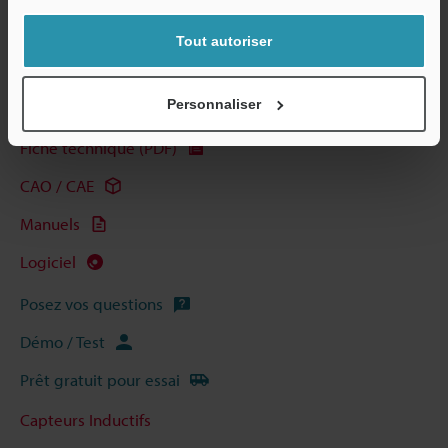
Télécharger le catalogue
Tout autoriser
Personnaliser
Guides techniques
Fiche technique (PDF)
CAO / CAE
Manuels
Logiciel
Posez vos questions
Démo / Test
Prêt gratuit pour essai
Capteurs Inductifs