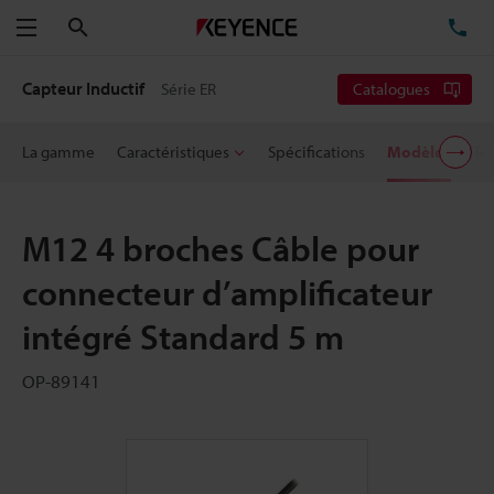
Rechercher
TÉ
Menu
Capteur Inductif
Série ER
Catalogues
La gamme
Caractéristiques
Spécifications
Modèles
Té
M12 4 broches Câble pour
connecteur d’amplificateur
intégré Standard 5 m
OP-89141