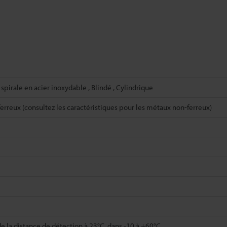
spirale en acier inoxydable , Blindé , Cylindrique
erreux (consultez les caractéristiques pour les métaux non-ferreux)
 la distance de détection à 23°C, dans -10 à +60°C