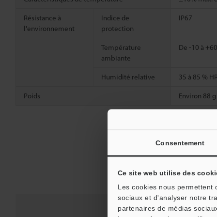
Résistance à
Indice de
IP67
l'environnement
protection
Température
De -10 à +60
ambiante
Humidité relative
35 à 85 % HR
Poids
Environ 88 g
Consentement
Ce site web utilise des cooki
Les cookies nous permettent de
sociaux et d'analyser notre tr
partenaires de médias sociaux