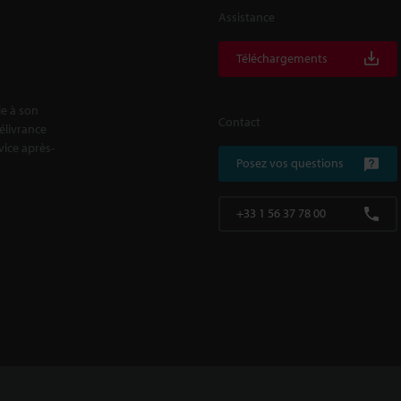
Assistance
Téléchargements
le à son
Contact
délivrance
rvice après-
Posez vos questions
+33 1 56 37 78 00