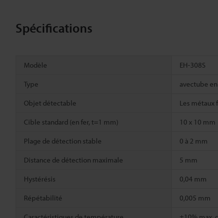
Spécifications
Modèle
EH-308S
Type
avectube en 
Objet détectable
Les métaux f
Cible standard (en fer, t=1 mm)
10 x 10 mm
Plage de détection stable
0 à 2 mm
Distance de détection maximale
5 mm
Hystérésis
0,04 mm
Répétabilité
0,005 mm
Caractéristiques de température
±10% max. de