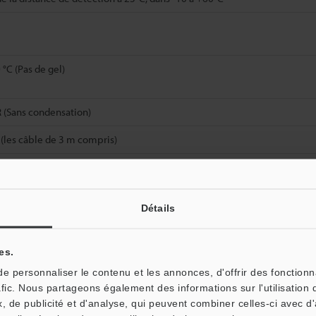
 °C (Pas de gel)
 (Sans condensation)
 (les câble de 3 m compris)
Détails
Fiche technique (PDF)
Autres modèles
es.
 personnaliser le contenu et les annonces, d'offrir des fonctionn
afic. Nous partageons également des informations sur l'utilisation 
, de publicité et d'analyse, qui peuvent combiner celles-ci avec d