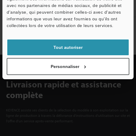
avec nos partenaires de médias sociaux, de publicité et
d'analyse, qui peuvent combiner celles-ci avec d'autres
informations que vous leur avez fournies ou qu'ils ont
O
collectées lors de votre utilisation de leurs services.
Abonnement à la lettre
Service / SAV
d'information
S'abonner
Tout autoriser
Personnaliser
Livraison rapide et assistance
complète
KEYENCE assiste ses clients de la sélection du modèle à son exploitation sur la
ligne de production à travers la délivrance d'instructions d'utilisation sur site et
l'offre d'un service après-vente performant.