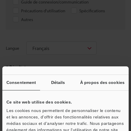
Guide de connexion/communication
Précautions d'utilisation
Spécifications
Autres
Français
Langue
0
Résultats
Consentement
Détails
À propos des cookies
Accueil
Produits
Capteurs
Capteurs Inductifs
Capteurs
Ce site web utilise des cookies.
de proximité à deux fils résistant aux projections
Téléchargements
Les cookies nous permettent de personnaliser le contenu
et les annonces, d'offrir des fonctionnalités relatives aux
Créez votre compte KEYENCE
médias sociaux et d'analyser notre trafic. Nous partageons
également des informations sur l'utilisation de notre site
Inscrivez-vous maintenant!