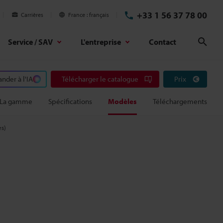
+33 1 56 37 78 00
Carrières
France
français
Service / SAV
L'entreprise
Contact
Rech
der à l'IA
Télécharger le catalogue
Prix
La gamme
Spécifications
Modèles
Téléchargements
es)