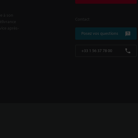
le à son
Contact
délivrance
rvice après-
Posez vos questions
+33 1 56 37 78 00