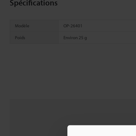
Spécifications
Modèle
OP-26401
Poids
Environ 25 g