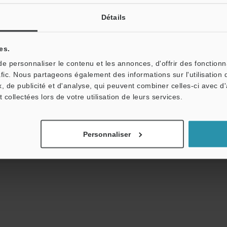
Télécharger le catalogue
Détails
es.
ides techniques
Fiche technique (PDF)
Manu
 personnaliser le contenu et les annonces, d'offrir des fonctionn
afic. Nous partageons également des informations sur l'utilisation 
, de publicité et d'analyse, qui peuvent combiner celles-ci avec d
Posez vos questions
Démo / Test
Prêt gratuit
t collectées lors de votre utilisation de leurs services.
Produits:
Capteurs Inductifs
Personnaliser